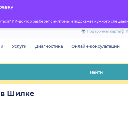
to
равку
content
титься? ИИ-доктор разберёт симптомы и подскажет нужного специали
Подарочная карта
чи
Услуги
Диагностика
Онлайн-консультации
Найти
 в Шилке