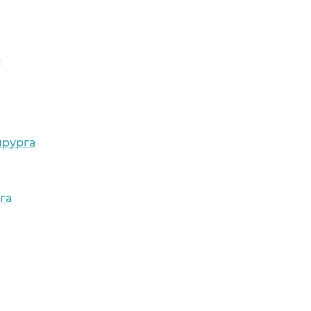
а
ирурга
га