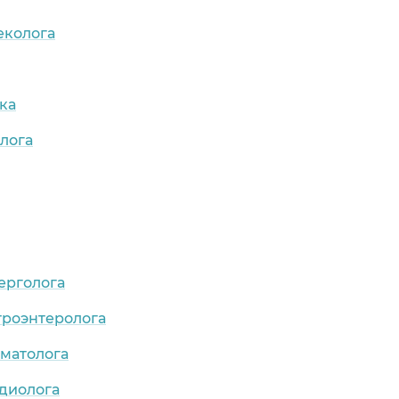
еколога
ка
лога
ерголога
троэнтеролога
рматолога
рдиолога