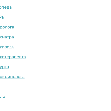
опеда
Ра
ролога
хиатра
холога
хотерапевта
урга
докринолога
ста