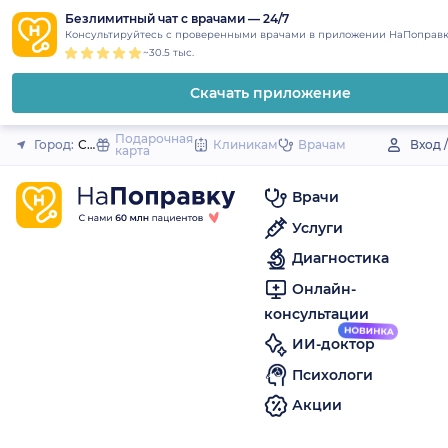
1
2
3
4
5
to
Безлимитный чат с врачами — 24/7
Закрыть
Консультируйтесь с проверенными врачами в приложении НаПоправк
content
~30.5 тыс.
Скачать приложение
Подарочная
Город:
Славск
Клиникам
Врачам
Вход 
карта
Врачи
Услуги
Диагностика
Онлайн-
консультации
ИИ-доктор
Психологи
Акции