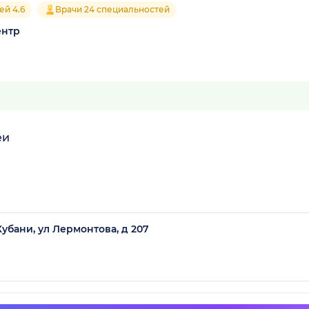
ей 4.6
Врачи 24 специальностей
ентр
еи
убани, ул Лермонтова, д 207