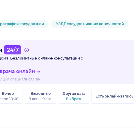
рография сосудов шеи
УЗДГ сосудов нижних конечностей
ми
24/7
 дома! Безлимитные
онлайн-консультации с
 врача онлайн
ЦИЯ СПЕЦИАЛИСТА. 18+
Вечер
Выходные
Другая дата
Есть онлайн-запись
осле 18:00
8 авг. – 9 авг.
Выбрать