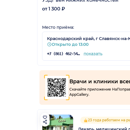
УЗДГ вен нижних конечностей
от 1 300 ₽
Место приёма:
Краснодарский край, г Славянск-на-К
Открыто до 13:00
показать
+7 (861) 462-54-23
Врачи и клиники все
Скачайте приложение НаПоправку
AppGallery.
23 года работаем на 
Лекарь, медицинский 