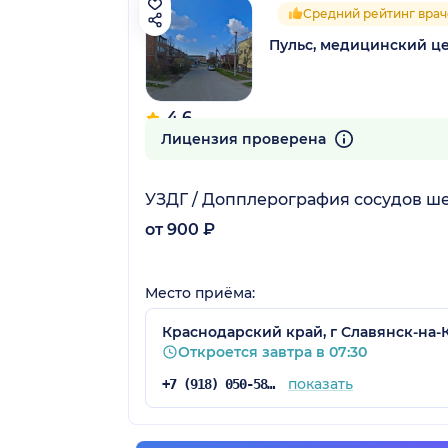
Средний рейтинг врач
Пульс, медицинский ц
4.6
15 отзывов
Лицензия проверена
 (станица)
УЗДГ / Допплерография сосудов ш
от 900 ₽
ница)
Место приёма:
Краснодарский край, г Славянск-на-К
Откроется завтра в 07:30
показать
+7 (918) 050-58-05