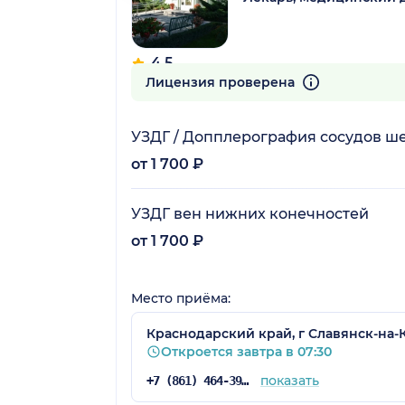
4.5
11 отзывов
Лицензия проверена
УЗДГ / Допплерография сосудов ш
от 1 700 ₽
УЗДГ вен нижних конечностей
от 1 700 ₽
Место приёма:
Краснодарский край, г Славянск-на-К
Откроется завтра в 07:30
показать
+7 (861) 464-39-50