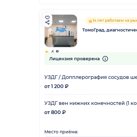
14 лет работаем на ры
ТомоГрад, диагностиче
4.8
7 отзывов
Лицензия проверена
УЗДГ / Допплерография сосудов ш
от 1 200 ₽
УЗДГ вен нижних конечностей (1 ко
от 800 ₽
Место приёма: