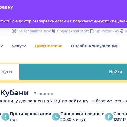
to
равку
content
титься? ИИ-доктор разберёт симптомы и подскажет нужного специали
НаПоправку Плюс
Подарочная карта
Приложение
чи
Услуги
Диагностика
Онлайн-консультации
Найти
-Кубани
7 клиник
е клинику для записи на УЗДГ по рейтингу на базе 225 отзыв
а
Противопоказания
Продолжительность
Средн
нет
20-30 минут
1237 ₽