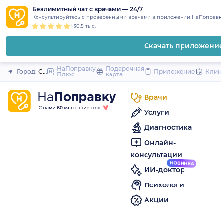
1
2
3
4
5
to
Безлимитный чат с врачами — 24/7
Закрыть
Консультируйтесь с проверенными врачами в приложении НаПоправк
content
~30.5 тыс.
Скачать приложени
НаПоправку
Подарочная
Город:
Славянск-на-Кубани
Приложение
Кли
Плюс
карта
Врачи
Услуги
Диагностика
Онлайн-
консультации
ИИ-доктор
Психологи
Акции