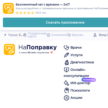
1
2
3
4
5
to
Безлимитный чат с врачами — 24/7
Закрыть
Консультируйтесь с проверенными врачами в приложении НаПоправк
content
~30.5 тыс.
Скачать приложение
Подарочная
Город:
Слюдянка
Клиникам
Врачам
Вход 
карта
Врачи
Услуги
Диагностика
Онлайн-
консультации
ИИ-доктор
Психологи
Акции