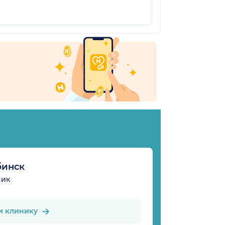
бинск
ник
и клинику