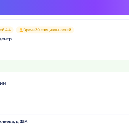
ей 4.4
Врачи 30 специальностей
центр
лин
ильева, д 35А