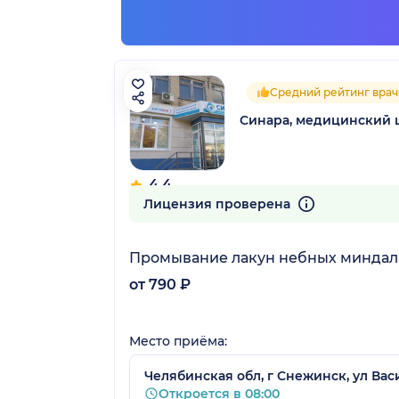
Средний рейтинг врач
Синара, медицинский 
4.4
19 отзывов
Лицензия проверена
Промывание лакун небных минда
от 790 ₽
Место приёма:
Челябинская обл, г Снежинск, ул Вас
Откроется в 08:00