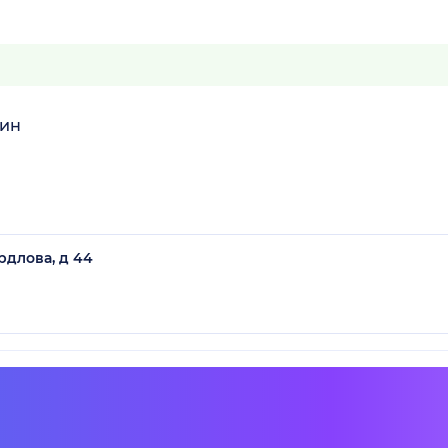
лин
рдлова, д 44