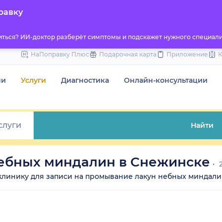
to
равку
content
титься? ИИ-доктор разберёт симптомы и подскажет нужного специали
НаПоправку Плюс
Подарочная карта
Приложение
чи
Услуги
Диагностика
Онлайн-консультации
Найти
ебных миндалин в Снежинске
2
е клинику для записи на промывание лакун небных миндалин