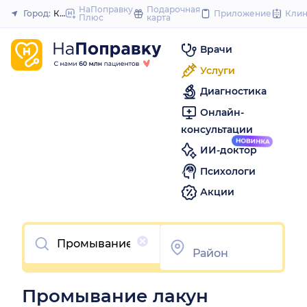
to
НаПоправку
Подарочная
Город:
Красноярск
Приложение
Кли
Плюс
карта
Закрыть
content
Врачи
Услуги
Диагностика
Онлайн-
консультации
ИИ-доктор
Психологи
Акции
Очистить
Промывание лакун