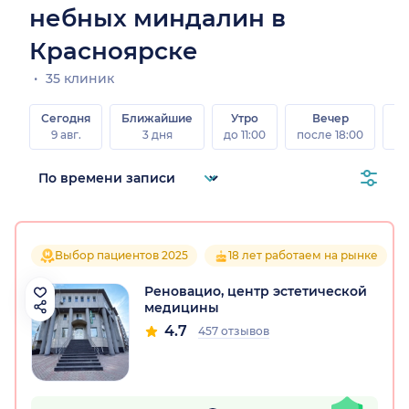
небных миндалин в
Красноярске
35 клиник
Сегодня
Ближайшие
Утро
Вечер
В
9 авг.
3 дня
до 11:00
после 18:00
8 а
Выбор пациентов 2025
18 лет работаем на рынке
Реновацио, центр эстетической
медицины
4.7
457 отзывов