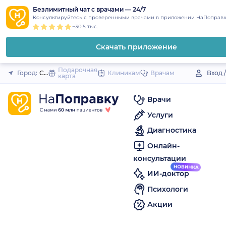
1
2
3
4
5
to
Безлимитный чат с врачами — 24/7
Закрыть
Консультируйтесь с проверенными врачами в приложении НаПоправк
content
~30.5 тыс.
Скачать приложение
Подарочная
Город:
Сокол
Клиникам
Врачам
Вход 
карта
Врачи
Услуги
Диагностика
Онлайн-
консультации
ИИ-доктор
Психологи
Акции