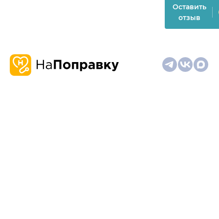
Оставить
отзыв
О
Запись
Клиникам
Телемедицина
Карта
нас
и
и
сайта
отзывы
врачам
На информационном ресурсе применяются
рекомендательные технологии (информационные технологии
предоставления информации на основе сбора,
систематизации и анализа сведений, относящихся к
предпочтениям пользователей сети "Интернет", находящихся
на территории Российской Федерации)
Материалы, размещённые на сайте, не предназначены для
постановки диагноза и лечения и не заменяют приём врача.