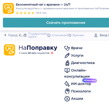
1
2
3
4
5
to
Безлимитный чат с врачами — 24/7
Закрыть
Консультируйтесь с проверенными врачами в приложении НаПоправк
content
~30.5 тыс.
Скачать приложение
Подарочная
Город:
Сортавала
Клиникам
Врачам
Вход 
карта
Врачи
Услуги
Диагностика
Онлайн-
консультации
ИИ-доктор
Психологи
Акции