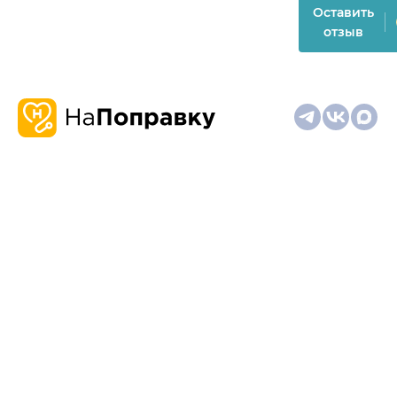
Оставить
отзыв
О
Запись
Клиникам
Телемедицина
Карта
нас
и
и
сайта
отзывы
врачам
На информационном ресурсе применяются
рекомендательные технологии (информационные технологии
предоставления информации на основе сбора,
систематизации и анализа сведений, относящихся к
предпочтениям пользователей сети "Интернет", находящихся
на территории Российской Федерации)
Материалы, размещённые на сайте, не предназначены для
постановки диагноза и лечения и не заменяют приём врача.