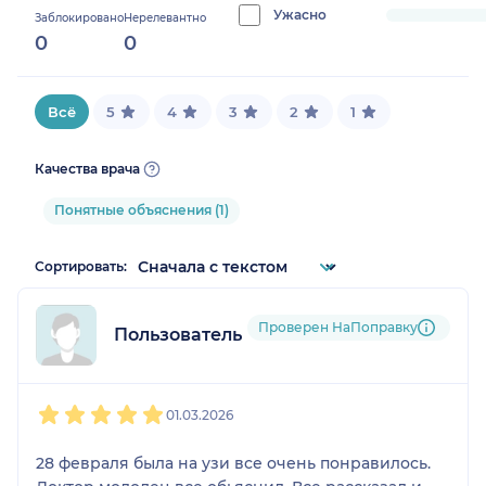
0%
Ужасно
progress:
Заблокировано
Нерелевантно
0
0
0%
Всё
5
4
3
2
1
Качества врача
Понятные объяснения (1)
Сортировать:
Проверен НаПоправку
Пользователь НаПоправку
1
2
3
4
5
01.03.2026
28 февраля была на узи все очень понравилось.