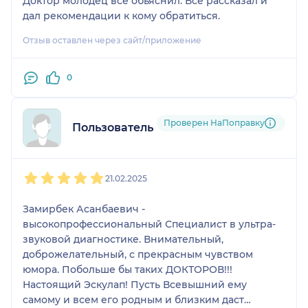
Доктор молодец все обьяснил. Все рассказал и
дал рекомендации к кому обратиться.
Отзыв оставлен через сайт/приложение
0
Проверен НаПоправку
Пользователь НаПоправку
1
2
3
4
5
21.02.2025
Замирбек Асанбаевич -
высокопрофессиональный Специалист в ультра-
звуковой диагностике. Внимательный,
доброжелательный, с прекрасным чувством
юмора. Побольше бы таких ДОКТОРОВ!!!
Настоящий Эскулап! Пусть Всевышний ему
самому и всем его родным и близким даст