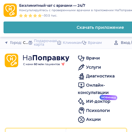
1
2
3
4
5
1
2
3
4
5
1
2
3
4
5
to
Безлимитный чат с врачами — 24/7
Закрыть
Консультируйтесь с проверенными врачами в приложении НаПоправк
content
~30.5 тыс.
Скачать приложение
Подарочная
Город:
Сосновоборск
Клиникам
Врачам
Вход 
карта
Врачи
Услуги
Диагностика
Онлайн-
консультации
ИИ-доктор
Психологи
Акции