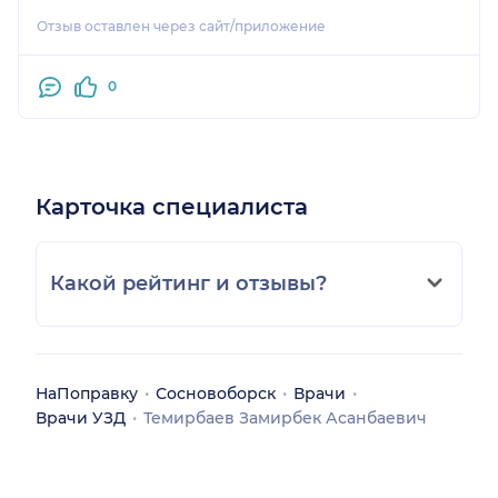
доброго здоровья! Благодарный пациент
Отзыв оставлен через сайт/приложение
Ганькович Иван Васильевич
0
Карточка специалиста
Какой рейтинг и отзывы?
НаПоправку
Сосновоборск
Врачи
Врачи УЗД
Темирбаев Замирбек Асанбаевич