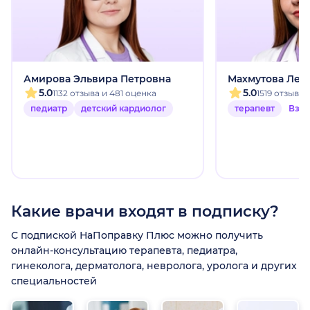
Амирова Эльвира Петровна
Махмутова Лей
5.0
5.0
1132 отзыва и 481 оценка
1519 отзыво
педиатр
детский кардиолог
терапевт
Взр
Какие врачи входят в подписку?
С подпиской НаПоправку Плюс можно получить
онлайн-консультацию терапевта, педиатра,
гинеколога, дерматолога, невролога, уролога и других
специальностей