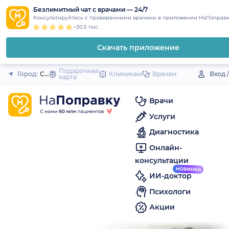
1
2
3
4
5
to
Безлимитный чат с врачами — 24/7
Закрыть
Консультируйтесь с проверенными врачами в приложении НаПоправк
content
~30.5 тыс.
Скачать приложение
Подарочная
Город:
Спасск
Клиникам
Врачам
Вход 
карта
Врачи
Услуги
Диагностика
Онлайн-
консультации
ИИ-доктор
Психологи
Акции