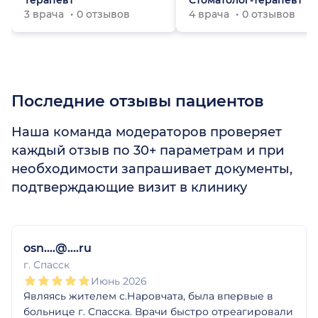
Терапевт
Стоматолог-терапевт
3 врача
0 отзывов
4 врача
0 отзывов
Последние отзывы пациентов
Наша команда модераторов проверяет
каждый отзыв по 30+ параметрам и при
необходимости запрашивает документы,
подтверждающие визит в клинику
1
2
3
4
5
osn....@....ru
г. Спасск
Июнь 2026
Являясь жителем с.Наровчата, была впервые в
больнице г. Спасска. Врачи быстро отреагировали