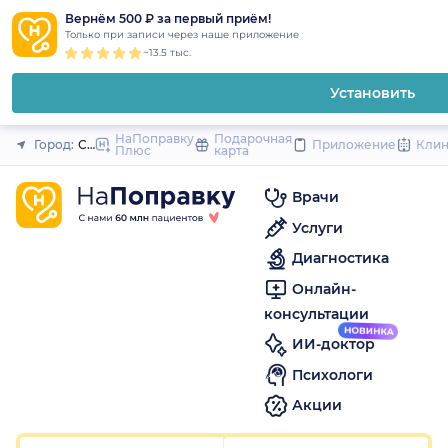
1
2
3
4
5
to
Вернём 500 ₽ за первый приём!
Закрыть
Только при записи через наше приложение
content
~13.5 тыс.
Установить
НаПоправку
Подарочная
Город:
Санкт-Петербург
Приложение
Кли
Плюс
карта
Врачи
Услуги
Диагностика
Онлайн-
консультации
ИИ-доктор
Психологи
Акции