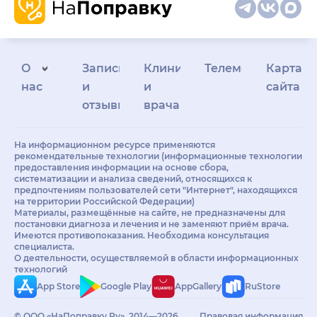
О
Запись
Клиникам
Телемедицина
Карта
нас
и
и
сайта
отзывы
врачам
На информационном ресурсе применяются
рекомендательные технологии (информационные технологии
предоставления информации на основе сбора,
систематизации и анализа сведений, относящихся к
предпочтениям пользователей сети "Интернет", находящихся
на территории Российской Федерации)
Материалы, размещённые на сайте, не предназначены для
постановки диагноза и лечения и не заменяют приём врача.
Имеются противопоказания. Необходима консультация
специалиста.
О деятельности, осуществляемой в области информационных
технологий
App Store
Google Play
AppGallery
RuStore
© ООО «НаПоправку.Ру», 2014—2026.
Правовая информация