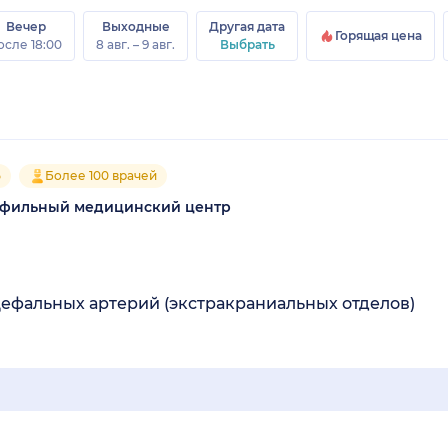
Вечер
Выходные
Другая дата
Горящая цена
осле 18:00
8 авг. – 9 авг.
Выбрать
5
Более 100 врачей
офильный медицинский центр
ефальных артерий (экстракраниальных отделов)