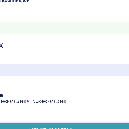
а Бронницкой
а)
15
нская (1.2 км)
Пушкинская (1.3 км)