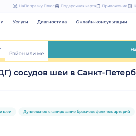
to
НаПоправку Плюс
Подарочная карта
Приложение
content
чи
Услуги
Диагностика
Онлайн-консультации
На
Г) сосудов шеи в Санкт-Петерб
 и шеи
Дуплексное сканирование брахиоцефальных артерий