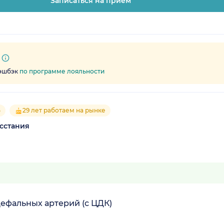
Записаться на прием
кэшбэк
по программе лояльности
5
29 лет работаем на рынке
сстания
ефальных артерий (с ЦДК)