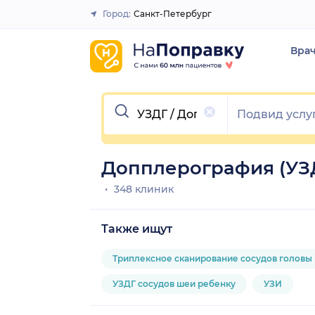
Город:
Санкт-Петербург
Закрыть
Вра
Очистить
Допплерография (УЗД
348 клиник
Также ищут
Триплексное сканирование сосудов головы
УЗДГ сосудов шеи ребенку
УЗИ