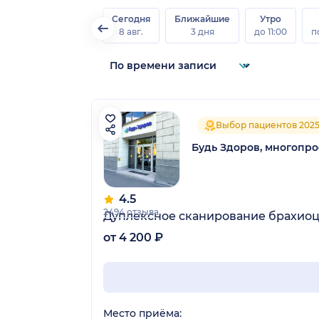
Сегодня
Ближайшие
Утро
8 авг.
3 дня
до 11:00
п
Выбор пациентов 202
Будь Здоров, многопр
4.5
2494 отзыва
Дуплексное сканирование брахиоц
от 4 200 ₽
Место приёма: