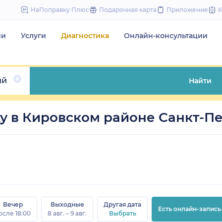
to
НаПоправку Плюс
Подарочная карта
Приложение
content
чи
Услуги
Диагностика
Онлайн-консультации
ий
Найти
 в Кировском районе Санкт-Пе
Вечер
Выходные
Другая дата
Есть онлайн-запись
осле 18:00
8 авг. – 9 авг.
Выбрать