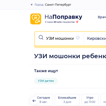
Город:
Санкт-Петербург
Закрыть
Вра
Очистить
Очистить
Кировск
УЗИ мошонки ребенку
Также ищут
УЗИ детям
Сегодня
Ближайшие
Утро
8 авг.
3 дня
до 11:00
п