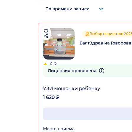
Выбор пациентов 202
БалтЗдрав на Говорова
4.2
198 отзывов
Лицензия проверена
УЗИ мошонки ребенку
1 620 ₽
Место приёма: