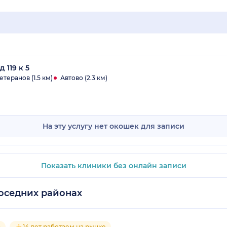
 119 к 5
теранов (1.5 км)
Автово (2.3 км)
На эту услугу нет окошек для записи
Показать клиники без онлайн записи
оседних районах
5
14 лет работаем на рынке