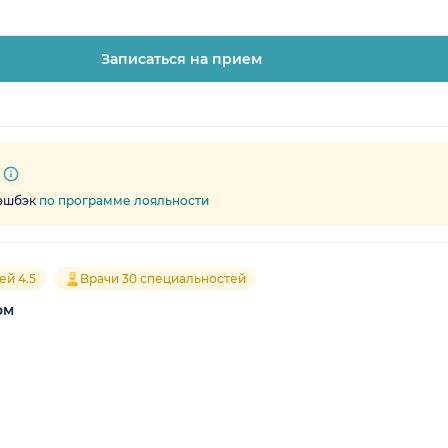
Записаться на прием
кэшбэк
по программе лояльности
ей 4.5
Врачи 30 специальностей
ом