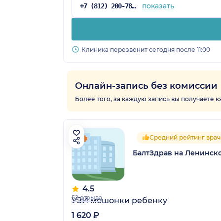
показать
+7 (812) 200-78-11
Клиника перезвонит сегодня после 11:00
Онлайн-запись без комиссии
Более того, за каждую запись вы получаете 
Средний рейтинг врач
БалтЗдрав на Ленинск
4.5
52 отзыва
УЗИ мошонки ребенку
1 620 ₽