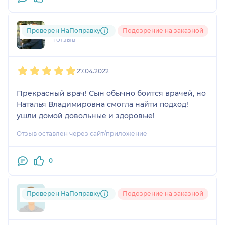
Ксюшенька
Проверен НаПоправку
Подозрение на заказной
1 отзыв
1
2
3
4
5
27.04.2022
Прекрасный врач! Сын обычно боится врачей, но
Наталья Владимировна смогла найти подход!
ушли домой довольные и здоровые!
Отзыв оставлен через сайт/приложение
0
Проверен НаПоправку
Подозрение на заказной
+7xxxxxxx00