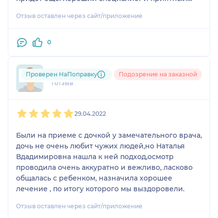
человек, дети это чувствуют, их не обманешь.
Отзыв оставлен через сайт/приложение
Спасибо вам за ваш труд, Наталья Владимировна.
0
Диана Петрова
Проверен НаПоправку
Подозрение на заказной
1 отзыв
1
2
3
4
5
29.04.2022
Были на приеме с дочкой у замечательного врача,
дочь не очень любит чужих людей,но Наталья
Вдадимировна нашла к ней подход,осмотр
проводила очень аккуратно и вежливо, ласково
общалась с ребенком, назначила хорошее
лечение , по итогу которого мы выздоровели.
Отзыв оставлен через сайт/приложение