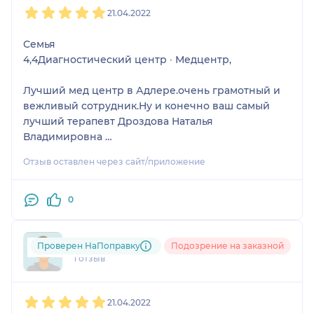
1
2
3
4
5
21.04.2022
Семья
4,4Диагностический центр ∙ Медцентр,
Лучший мед центр в Адлере.очень грамотный и
вежливый сотрудник.Ну и конечно ваш самый
лучший терапевт Дроздова Наталья
Владимировна
Отзыв оставлен через сайт/приложение
Отсутствие очередей!!! Квалифицированный
персонал, вежливый . Быстрые результаты
анализов. Индивидуальный подход к каждому
0
пациенту. Всё чисто и стирильно. Удобное
расположение.
Наталия
Проверен НаПоправку
Подозрение на заказной
1 отзыв
Была записана на приём к врачу Седоусовой на
УЗИ .Пришла вовремя ,за 10 минут ,подошла в
1
2
3
4
5
регистратуру уточнила ,что время актуально и что
21.04.2022
меня записали .Дождалась ,пока вышел клиент