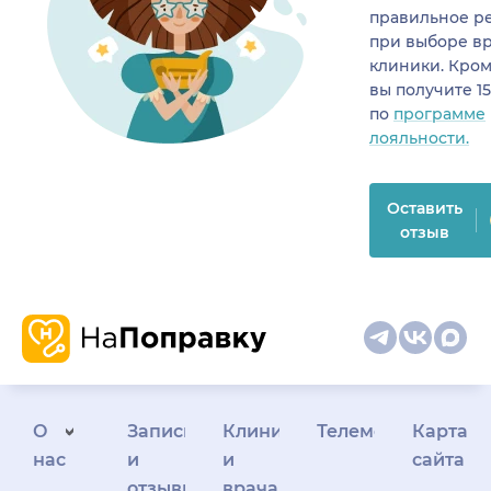
правильное р
при выборе в
клиники. Кром
вы получите 1
по
программе
лояльности.
Оставить
отзыв
О
Запись
Клиникам
Телемедицина
Карта
нас
и
и
сайта
отзывы
врачам