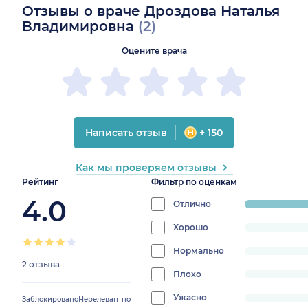
Отзывы о враче Дроздова Наталья
Владимировна
(2)
Оцените врача
Написать отзыв
+ 150
Как мы проверяем отзывы
Рейтинг
Фильтр по оценкам
4.0
Отлично
progress:
100%
Хорошо
progress:
0%
Нормально
progress:
2 отзыва
0%
Плохо
progress:
0%
Ужасно
progress:
Заблокировано
Нерелевантно