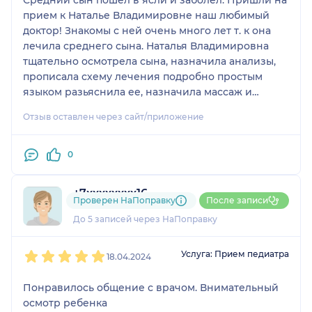
Средний сын пошел в ясли и заболел. Пришли на
прием к Наталье Владимировне наш любимый
доктор! Знакомы с ней очень много лет т. к она
лечила среднего сына. Наталья Владимировна
тщательно осмотрела сына, назначила анализы,
прописала схему лечения подробно простым
языком разьяснила ее, назначила массаж и
физиолечение. Каждый день наблюдала в
Отзыв оставлен через сайт/приложение
динамике за состоянием сына. Он очень быстро
пошел на поправку. Спасибо большое Наталье
Владимировне! Очень внимательный,
0
отзывчивый, грамотный доктор. Профессионал!
Рекомендую!
+7xxxxxxxx16
Проверен НаПоправку
После записи
1 отзыв
и
1 оценка
До 5 записей через НаПоправку
1
2
3
4
5
Услуга: Прием педиатра
18.04.2024
Понравилось общение с врачом. Внимательный
осмотр ребенка