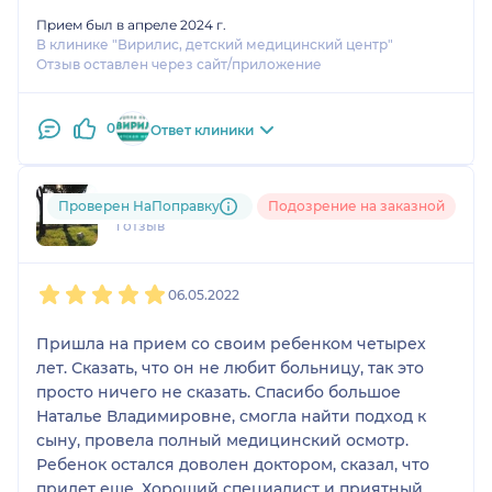
Прием был в апреле 2024 г.
В клинике "Вирилис, детский медицинский центр"
Отзыв оставлен через сайт/приложение
0
Ответ клиники
Пелагея
Проверен НаПоправку
Подозрение на заказной
1 отзыв
1
2
3
4
5
06.05.2022
Пришла на прием со своим ребенком четырех
лет. Сказать, что он не любит больницу, так это
просто ничего не сказать. Спасибо большое
Наталье Владимировне, смогла найти подход к
сыну, провела полный медицинский осмотр.
Ребенок остался доволен доктором, сказал, что
придет еще. Хороший специалист и приятный