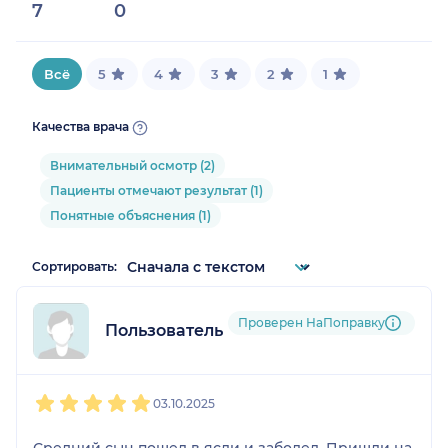
7
0
0%
Всё
5
4
3
2
1
Качества врача
Внимательный осмотр (2)
Пациенты отмечают результат (1)
Понятные объяснения (1)
Сортировать:
Проверен НаПоправку
Пользователь НаПоправку
1
2
3
4
5
03.10.2025