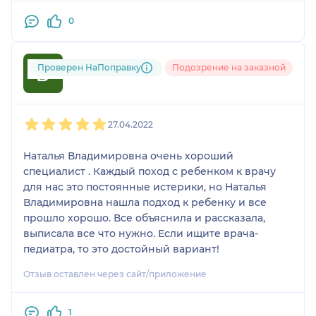
0
Проверен НаПоправку
Подозрение на заказной
Виктор
1
2
3
4
5
27.04.2022
Наталья Владимировна очень хороший
специалист . Каждый поход с ребенком к врачу
для нас это постоянные истерики, но Наталья
Владимировна нашла подход к ребенку и все
прошло хорошо. Все объяснила и рассказала,
выписала все что нужно. Если ищите врача-
педиатра, то это достойный вариант!
Отзыв оставлен через сайт/приложение
1