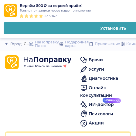
1
2
3
4
5
1
2
3
4
5
1
2
3
4
5
to
Вернём 500 ₽ за первый приём!
Закрыть
Только при записи через наше приложение
content
~13.5 тыс.
Установить
НаПоправку
Подарочная
Город:
Санкт-Петербург
Приложение
Кли
Плюс
карта
Врачи
Услуги
Диагностика
Онлайн-
консультации
ИИ-доктор
Психологи
Акции