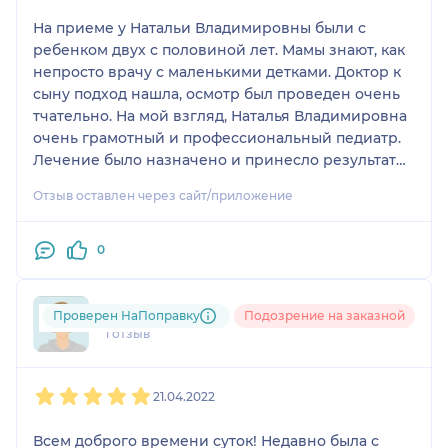
очередной
На приеме у Натальи Владимировны были с
ребенком двух с половиной лет. Мамы знают, как
.Была на приеме у врача,оплата была через
непросто врачу с маленькими детками. Доктор к
кассу.После приема назначили лечение.Спустя
сыну подход нашла, осмотр был проведен очень
время потребовалась справка на работу,что была
тчательно. На мой взгляд, Наталья Владимировна
на приеме в тот день и тут…
очень грамотный и профессиональный педиатр.
Лечение было назначено и принесло результаты.
Отличный центр. Грамотные специалисты.
Спасибо!
Широкий спектр услуг.
Отзыв оставлен через сайт/приложение
Мне понравилось, проходила здесь медосмотр.
0
Быстро, качественно. Приветливый персонал, все
четко организованно. После забора анализов,
позвонили сообщили о готовности на третий
Маргарита Степановна
Проверен НаПоправку
Подозрение на заказной
день
1 отзыв
1
2
3
4
5
21.04.2022
Второй раз здесь, у педиатра. Спецы молодцы,
начинали с ребенка, закончили собаками))
Всем доброго времени суток! Недавно была с