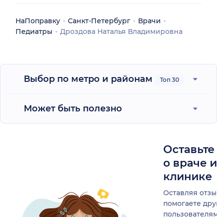
повтор.приём.Мы ведь общались в смс.
НаПоправку
Санкт-Петербург
Врачи
Педиатры
Дроздова Наталья Владимировна
Выбор по метро и районам
Топ 30
Может быть полезно
Оставьте
о враче 
клинике
Оставляя отзы
помогаете др
пользователя