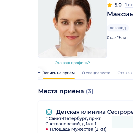
5.0
1 о
Максим
логопед
Стаж 19 лет
Это ваш профиль?
Запись на приём
О специалисте
Отзывы
Места приёма
(3)
Детская клиника Сестрор
г Санкт-Петербург, пр-кт
Светлановский, д 14 к 1
Площадь Мужества (2 км)