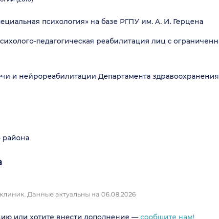
ециальная психология» на базе РГПУ им. А. И. Герцена
Психолого-педагогическая реабилитация лиц с ограничен
ечи и нейрореабилитации Департамента здравоохранения 
 района
а
 клиник.
Данные актуальны на 06.08.2026
цию или хотите внести дополнение —
сообщите нам!