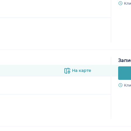
Кли
Запи
На карте
Кли