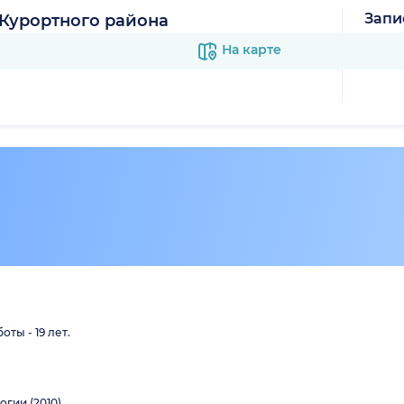
Запи
Курортного района
В к
На карте
ты - 19 лет.
гии (2010)