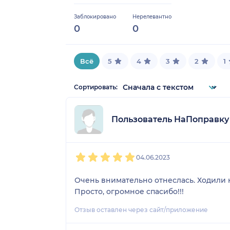
Заблокировано
Нерелевантно
0
0
Всё
5
4
3
2
1
Сортировать:
Пользователь НаПоправку
1
2
3
4
5
04.06.2023
Очень внимательно отнеслась. Ходили 
Просто, огромное спасибо!!!
Отзыв оставлен через сайт/приложение