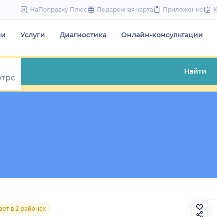
to
НаПоправку Плюс
Подарочная карта
Приложение
content
чи
Услуги
Диагностика
Онлайн-консультации
Найти
ет в 2 районах