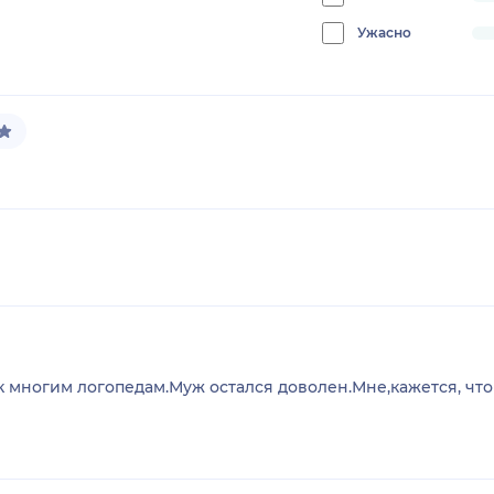
progress:
0%
Ужасно
progress:
0%
к многим логопедам.Муж остался доволен.Мне,кажется, чт