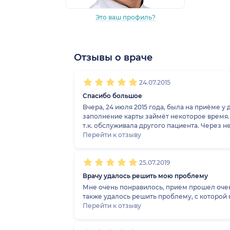
Это ваш профиль?
Отзывы о враче
1
2
3
4
5
1
2
3
4
5
1
2
3
4
5
1
2
3
4
5
24.07.2015
Спасибо большое
Вчера, 24 июля 2015 года, была на приёме 
заполнение карты займёт некоторое время.
т.к. обслуживала другого пациента. Через 
кабинет к доктору. Наталья Анатольевна о
Перейти к отзыву
рекомендации по дальнейшему лечению и о
навязывал услуги центра, как ни странно). 
окончательно убедилась, что ни о каком «ра
25.07.2019
оказался самым дешевым из всей линейки (я
Врачу удалось решить мою проблему
и именно в эту клинику! Сама работаю адми
Мне очень понравилось, прием прошел очен
внимательность и чуткость! Если у кого-то 
уважением и пожеланиями процветания, Тат
Перейти к отзыву