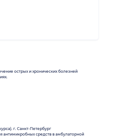
ечение острых и хронических болезней
иях.
рса). г. Санкт-Петербург
ия антимикробных средств в амбулаторной