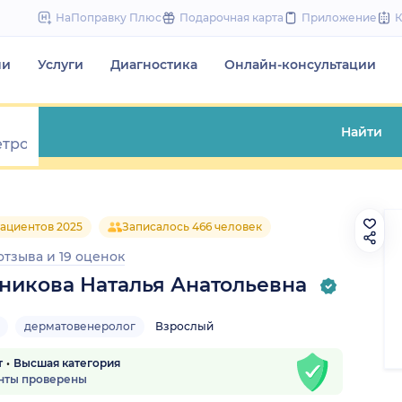
to
НаПоправку Плюс
Подарочная карта
Приложение
content
чи
Услуги
Диагностика
Онлайн-консультации
Найти
ациентов 2025
Записалось 466 человек
 отзыва
и
19 оценок
икова Наталья Анатольевна
дерматовенеролог
Взрослый
т
Высшая категория
нты проверены