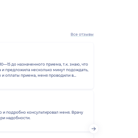
Все отзывы
—15 до назначенного приема, т.к. знаю, что
а и предложила несколько минут подождать,
ы и оплаты приема, меня проводили в
 Осмотрела, сделала заключение, дала
ому профилю (причем мне никто не
ендованный доктором, и здесь я
т. Препарат, который мне порекомендовали,
то попала на прием именно к этому доктору
бо большое персоналу центра за
о и подробно консультировал меня. Врачу
 пообщаемся) dts0105@rambler.ru С
у повторно при надобности.