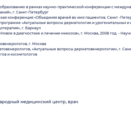
у образованию в рамках научно-практической конференции с между
аний», г. Санкт-Петербург
ская конференция «Объединяя врачей во имя пациентов. Санкт -Пете
о программе «Актуальные вопросы дерматологии и урогенитальных и
дотерапия», г. Барнаул
«Новое в диагностике и лечении микозов», г. Москва, 2008 год. - На
овенерологов, г. Москва
матовенерологов, «Актуальные вопросы дерматовенерологии», г. Сан
гов и косметологов
ународный медицинский центр, врач