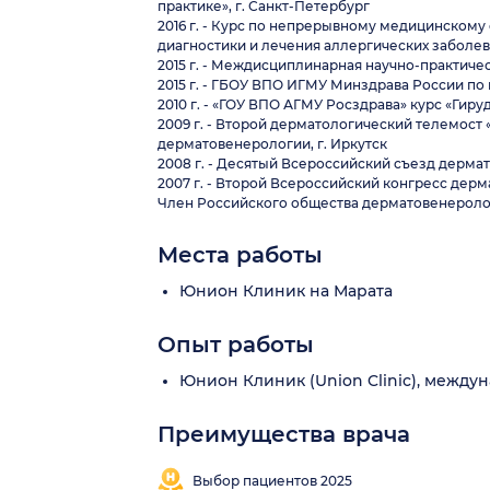
практике», г. Санкт-Петербург
2016 г. - Курс по непрерывному медицинском
диагностики и лечения аллергических заболев
2015 г. - Междисциплинарная научно-практиче
2015 г. - ГБОУ ВПО ИГМУ Минздрава России п
2010 г. - «ГОУ ВПО АГМУ Росздрава» курс «Гиру
2009 г. - Второй дерматологический телемост 
дерматовенерологии, г. Иркутск
2008 г. - Десятый Всероссийский съезд дермат
2007 г. - Второй Всероссийский конгресс дер
Член Российского общества дерматовенероло
Места работы
Юнион Клиник на Марата
Опыт работы
Юнион Клиник (Union Clinic), межд
Преимущества врача
Выбор пациентов 2025