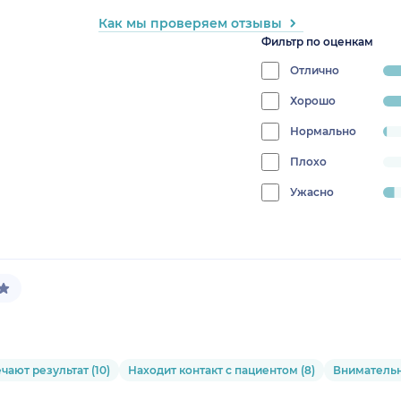
Как мы проверяем отзывы
Фильтр по оценкам
Отлично
progres
86.301
Хорошо
progress:
8.21917808219178%
Нормально
progress:
1.36986301369863%
Плохо
progress:
0%
Ужасно
progress:
4.10958904109589%
ают результат (10)
Находит контакт с пациентом (8)
Внимательн