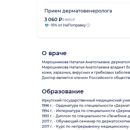
Прием дерматовенеролога
3 060 ₽
3 600 ₽
−15% от НаПоправку
О враче
Мирошникова Наталья Анатольевна: дерматолог
Мирошникова Наталья Анатольевна владеет бо
кожи, заразных, вирусных и грибковых заболе
Доктор является членом Российского обществ
Образование
Иркутский государственный медицинский унив
1996 г. - Ординатура по специальности «Дерм
1994 г. - Интернатура по специальности «Дер
1993 г. - Диплом по специальности «Лечебное
2017 г. - Обучающий семинар по дерматоскопи
2017 г. - Курс по непрерывному медицинскому