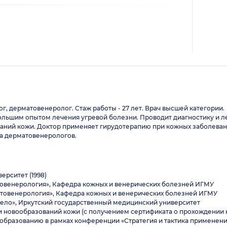
, дерматовенеролог. Стаж работы - 27 лет. Врач высшей категории.
льшим опытом лечения угревой болезни. Проводит диагностику и л
ваний кожи. Доктор применяет гирудотерапию при кожных заболеван
а дерматовенерологов.
ерситет (1998)
атовенерология», Кафедра кожных и венерических болезней ИГМУ
матовенерология», Кафедра кожных и венерических болезней ИГМУ
 дело», Иркутский государственный медицинский университет
и новообразований кожи (с получением сертификата о прохождении ку
 образованию в рамках конференции «Стратегия и тактика применен