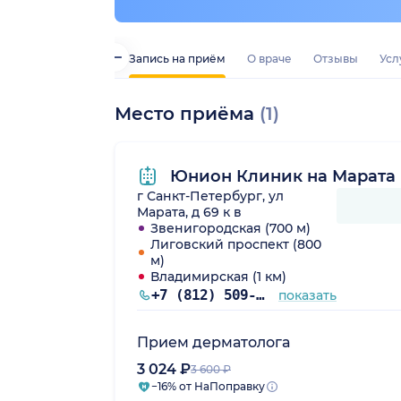
Запись на приём
О враче
Отзывы
Усл
Место приёма
(1)
Юнион Клиник на Марата
г Санкт-Петербург, ул
Марата, д 69 к в
Звенигородская (700 м)
Лиговский проспект (800
м)
Владимирская (1 км)
+7 (812) 509-86-03
показать
Прием дерматолога
3 024 ₽
3 600 ₽
−16% от НаПоправку