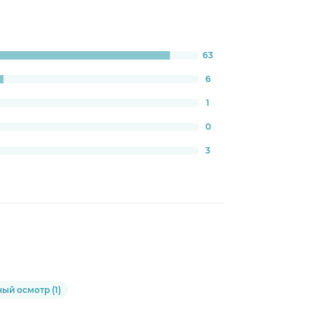
63
s:
3698630137%
6
1
0
3
ый осмотр (1)