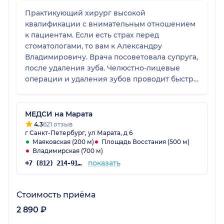
Практикующий хирург высокой
квалификации с внимательным отношением
к пациентам. Если есть страх перед
стоматологами, то вам к Александру
Владимировичу. Врача посоветовала супруга,
после удаления зуба. Челюстно-лицевые
операции и удаления зубов проводит быстро
и практически безболезненно, о чем я
убедился, когда мне удаляли секвестр в
нижней челюсти. Огромная благодарность за
МЕДСИ на Марата
профессионализм и доброжелательность.
4.3
621 отзыв
г Санкт-Петербург, ул Марата, д 6
Маяковская (200 м)
Площадь Восстания (500 м)
Владимирская (700 м)
показать
+7 (812) 214-91-98
Стоимость приёма
2 890 ₽