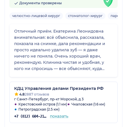
Документы проверены
челюстно-лицевой хирург
стоматолог-хирург
пародон
Отличный приём. Екатерина Леонидовна
внимательная: всё объяснила, рассказала,
показала на снимке, дала рекомендации и
просто идеально удалила зуб — я даже
ничего не поняла. Очень хороший врач,
рекомендую. Клиника чистая и удобная, у
кого ни спросишь — все объясняют, куда
пройти и куда подойти.
КДЦ Управления делами Президента РФ
4.8
2887 отзывов
г Санкт-Петербург, пр-кт Морской, д 3
Крестовский остров (1.1 км)
Чкаловская (1.6 км)
Петроградская (2.5 км)
показать
+7 (812) 604-21-54