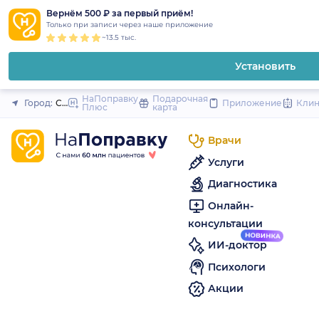
1
2
3
4
5
to
Вернём 500 ₽ за первый приём!
Закрыть
Только при записи через наше приложение
content
~13.5 тыс.
Установить
НаПоправку
Подарочная
Город:
Санкт-Петербург
Приложение
Кли
Плюс
карта
Врачи
Услуги
Диагностика
Онлайн-
консультации
ИИ-доктор
Психологи
Акции