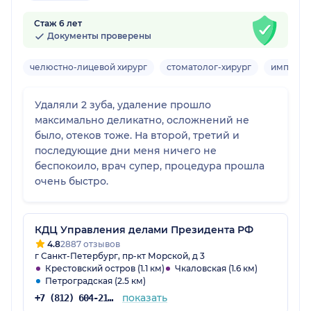
Стаж 6 лет
Документы проверены
челюстно-лицевой хирург
стоматолог-хирург
имплант
Удаляли 2 зуба, удаление прошло
максимально деликатно, осложнений не
было, отеков тоже. На второй, третий и
последующие дни меня ничего не
беспокоило, врач супер, процедура прошла
очень быстро.
КДЦ Управления делами Президента РФ
4.8
2887 отзывов
г Санкт-Петербург, пр-кт Морской, д 3
Крестовский остров (1.1 км)
Чкаловская (1.6 км)
Петроградская (2.5 км)
показать
+7 (812) 604-21-54