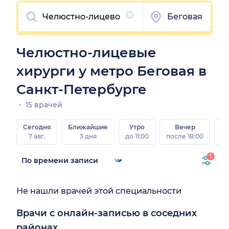
Очистить
Беговая
Челюстно-лицевые
хирурги у метро Беговая в
Санкт-Петербурге
15 врачей
Сегодня
Ближайшие
Утро
Вечер
В
7 авг.
3 дня
до 11:00
после 18:00
8 а
1
Не нашли врачей этой специальности
Врачи с онлайн-записью в соседних
районах