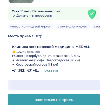
Стаж 13 лет
Первая категория
Документы проверены
челюстно-лицевой хирург
стоматолог-хирург
стомато
Места приёма (1/2):
Клиника эстетической медицины MEDALL
4.4
249 отзывов
г Санкт-Петербург, пр-кт Левашовский, д 24
Чкаловская (1 км)
Петроградская (1.6 км)
Крестовский остров (1.8 км)
показать
+7 (812) 634-41-17
Записаться на прием