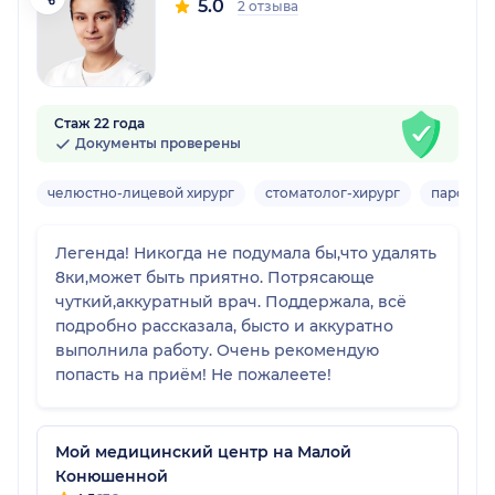
5.0
2 отзыва
Стаж 22 года
Документы проверены
челюстно-лицевой хирург
стоматолог-хирург
пародон
Легенда! Никогда не подумала бы,что удалять
8ки,может быть приятно. Потрясающе
чуткий,аккуратный врач. Поддержала, всё
подробно рассказала, бысто и аккуратно
выполнила работу. Очень рекомендую
попасть на приём! Не пожалеете!
Мой медицинский центр на Малой
Конюшенной