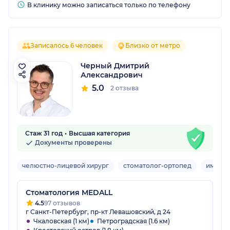
В клинику можно записаться только по телефону
Записалось 6 человек
Близко от метро
Черный Дмитрий
Александрович
5.0
2 отзыва
Стаж 31 год
Высшая категория
Документы проверены
челюстно-лицевой хирург
стоматолог-ортопед
имплан
Стоматология MEDALL
4.5
97 отзывов
г Санкт-Петербург, пр-кт Левашовский, д 24
Чкаловская (1 км)
Петроградская (1.6 км)