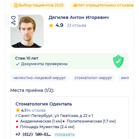
Выбор пациентов 2025
Нет отрицательных отзывов
Дягилев Антон Игоревич
4.9
23 отзыва
Стаж 10 лет
Документы проверены
челюстно-лицевой хирург
стоматолог-хирург
имплант
Места приёма (1/2):
Стоматология Оденталь
4.1
94 отзыва
г Санкт-Петербург, ул Гжатская, д 22 к 1
Академическая (1 км)
Политехническая (1.7 км)
Площадь Мужества (2.4 км)
показать
+7 (812) 509-81-21