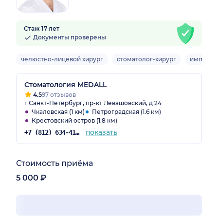
Стаж 17 лет
Документы проверены
челюстно-лицевой хирург
стоматолог-хирург
имплант
Стоматология MEDALL
4.5
97 отзывов
г Санкт-Петербург, пр-кт Левашовский, д 24
Чкаловская (1 км)
Петроградская (1.6 км)
Крестовский остров (1.8 км)
показать
+7 (812) 634-41-16
Стоимость приёма
5 000 ₽