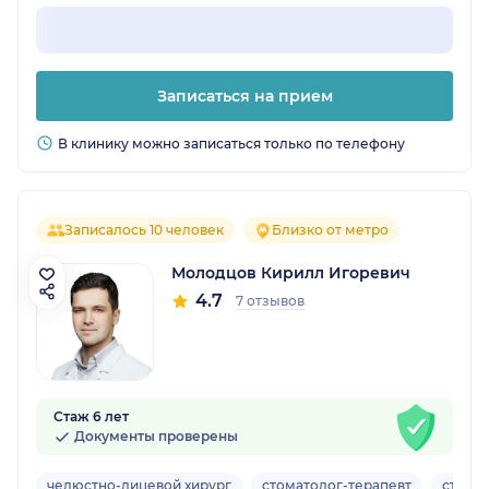
Записаться на прием
В клинику можно записаться только по телефону
Записалось 10 человек
Близко от метро
Молодцов Кирилл Игоревич
4.7
7 отзывов
Стаж 6 лет
Документы проверены
челюстно-лицевой хирург
стоматолог-терапевт
стома