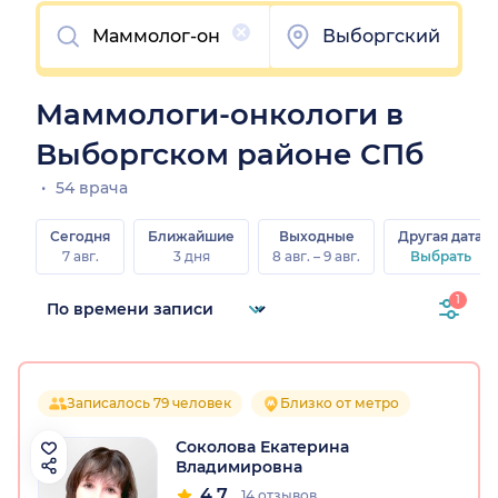
Очистить
Выборгский
Маммологи-онкологи в
Выборгском районе СПб
54 врача
Сегодня
Ближайшие
Выходные
Другая дата
7 авг.
3 дня
8 авг. – 9 авг.
Выбрать
1
Записалось 79 человек
Близко от метро
Соколова Екатерина
Владимировна
4.7
14 отзывов