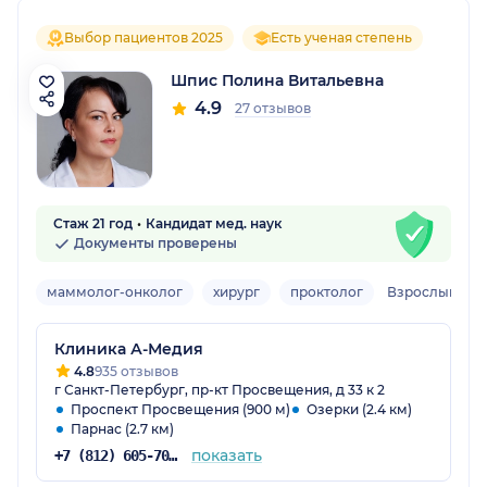
Выбор пациентов 2025
Есть ученая степень
Шпис Полина Витальевна
4.9
27 отзывов
Стаж 21 год
Кандидат мед. наук
Документы проверены
маммолог-онколог
хирург
проктолог
Взрослый
Клиника А-Медия
4.8
935 отзывов
г Санкт-Петербург, пр-кт Просвещения, д 33 к 2
Проспект Просвещения (900 м)
Озерки (2.4 км)
Парнас (2.7 км)
показать
+7 (812) 605-70-31