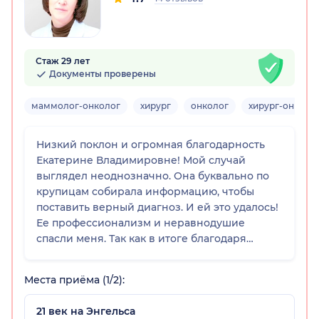
Стаж 29 лет
Документы проверены
маммолог-онколог
хирург
онколог
хирург-онколо
Низкий поклон и огромная благодарность
Екатерине Владимировне! Мой случай
выглядел неоднозначно. Она буквально по
крупицам собирала информацию, чтобы
поставить верный диагноз. И ей это удалось!
Ее профессионализм и неравнодушие
спасли меня. Так как в итоге благодаря
вовремя полученному диагнозу и лечению
мне подарена вторая жизнь. Очень
Места приёма (1/2):
рекомендую этого внимательного и
неутомимого в поиске истины доктора!
21 век на Энгельса