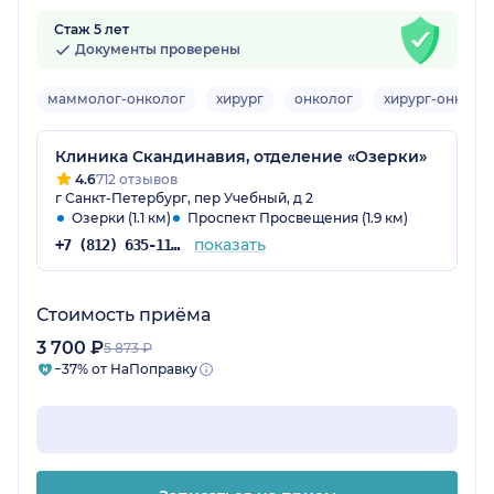
Стаж 5 лет
Документы проверены
маммолог-онколог
хирург
онколог
хирург-онколо
Клиника Скандинавия, отделение «Озерки»
4.6
712 отзывов
г Санкт-Петербург, пер Учебный, д 2
Озерки (1.1 км)
Проспект Просвещения (1.9 км)
показать
+7 (812) 635-11-79
Стоимость приёма
3 700 ₽
5 873 ₽
−37% от НаПоправку