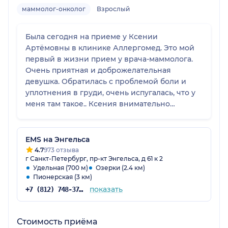
маммолог-онколог
Взрослый
Была сегодня на приеме у Ксении
Артёмовны в клинике Аллергомед. Это мой
первый в жизни прием у врача-маммолога.
Очень приятная и доброжелательная
девушка. Обратилась с проблемой боли и
уплотнения в груди, очень испугалась, что у
меня там такое.. Ксения внимательно
выслушала меня, осмотрела, направила на
узи. По результатам узи и осмотра у меня
оказалось все хорошо. Врач все объяснила,
EMS на Энгельса
дала рекомендации на будущее и успокоила
4.7
973 отзыва
г Санкт-Петербург, пр-кт Энгельса, д 61 к 2
меня, очень рекомендую данного
Удельная (700 м)
Озерки (2.4 км)
специалиста к посещению!
Пионерская (3 км)
показать
+7 (812) 748-37-16
Стоимость приёма