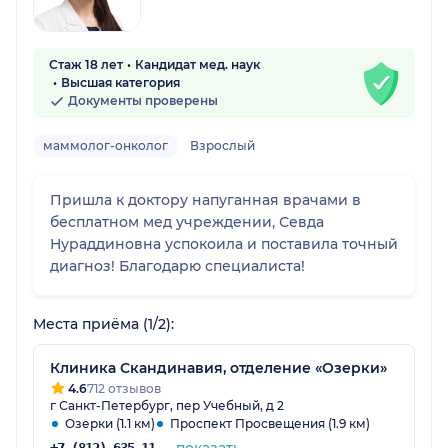
Стаж 18 лет
Кандидат мед. наук
Высшая категория
Документы проверены
маммолог-онколог
Взрослый
Пришла к доктору напуганная врачами в
бесплатном мед учреждении, Севда
Нураддиновна успокоила и поставила точный
диагноз! Благодарю специалиста!
Места приёма (1/2):
Клиника Скандинавия, отделение «Озерки»
4.6
712 отзывов
г Санкт-Петербург, пер Учебный, д 2
Озерки (1.1 км)
Проспект Просвещения (1.9 км)