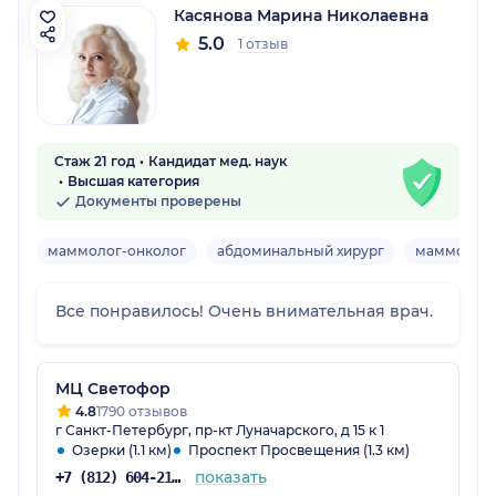
Касянова Марина Николаевна
5.0
1 отзыв
Стаж 21 год
Кандидат мед. наук
Высшая категория
Документы проверены
маммолог-онколог
абдоминальный хирург
маммолог-
Все понравилось! Очень внимательная врач.
МЦ Светофор
4.8
1790 отзывов
г Санкт-Петербург, пр-кт Луначарского, д 15 к 1
Озерки (1.1 км)
Проспект Просвещения (1.3 км)
показать
+7 (812) 604-21-48