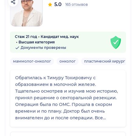
5.0
165 отзывов
Стаж 21 год
Кандидат мед. наук
Высшая категория
Документы проверены
маммолог-онколог
онколог
пластический хирург
х
Обратилась к Тимуру Тохировичу с
образованием в молочной железе.
Тщательно осмотрев и изучив мою историю,
принял решение о секторальной резекции.
Операция была по ОМС. Прошла в скором
времени и по плану. Доктор был очень
внимателен до и после операции. Все
перевязки проводил сам. После результатов
гистологии дал подробную консультацию и