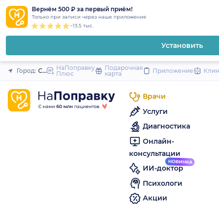
1
2
3
4
5
to
Вернём 500 ₽ за первый приём!
Закрыть
Только при записи через наше приложение
content
~13.5 тыс.
Установить
НаПоправку
Подарочная
Город:
Санкт-Петербург
Приложение
Кли
Плюс
карта
Врачи
Услуги
Диагностика
Онлайн-
консультации
ИИ-доктор
Психологи
Акции