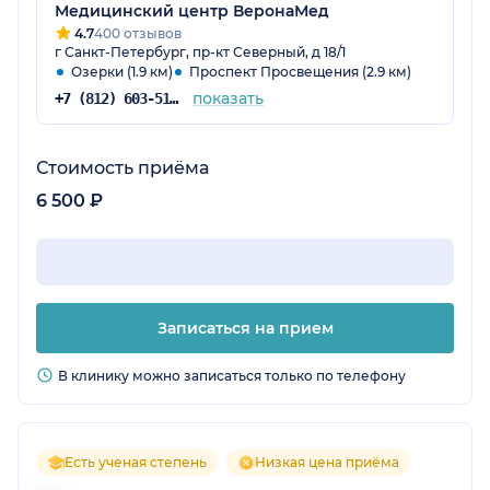
рекомендовал узких специалистов по
Медицинский центр ВеронаМед
диагнозу. Огромное спасибо Тимуру
4.7
400 отзывов
г Санкт-Петербург, пр-кт Северный, д 18/1
Тохировичу за принятое решение. Благодаря
Озерки (1.9 км)
Проспект Просвещения (2.9 км)
ему я, наконец-то, получила диагноз, который
показать
+7 (812) 603-51-16
мне не могли поставить почти год.
Однозначно рекомендую. Отдельное спасибо
сотрудникам больницы РАН за внимание,
Стоимость приёма
теплое отношение и вкусную еду!
6 500 ₽
Записаться на прием
В клинику можно записаться только по телефону
Есть ученая степень
Низкая цена приёма