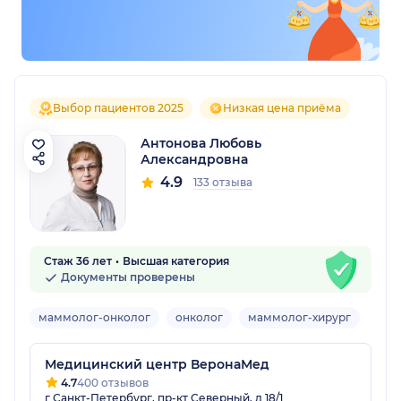
Выбор пациентов 2025
Низкая цена приёма
Антонова Любовь
Александровна
4.9
133 отзыва
Стаж 36 лет
Высшая категория
Документы проверены
маммолог-онколог
онколог
маммолог-хирург
Взро
Медицинский центр ВеронаМед
4.7
400 отзывов
г Санкт-Петербург, пр-кт Северный, д 18/1