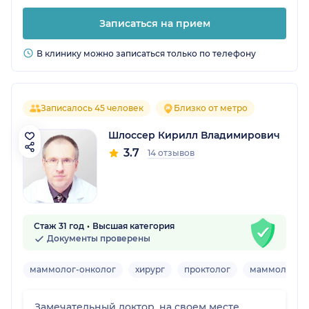
Записаться на прием
В клинику можно записаться только по телефону
Записалось 45 человек
Близко от метро
Шлоссер Кирилл Владимирович
3.7
14 отзывов
Стаж 31 год
Высшая категория
Документы проверены
маммолог-онколог
хирург
проктолог
маммолог-хи
Замечательный доктор, на своем месте.