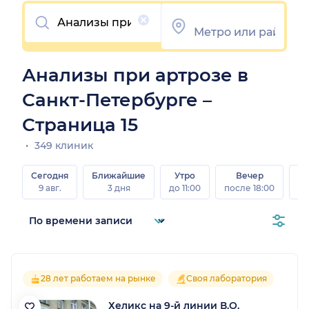
Очистить
Анализы при артрозе в
Санкт-Петербурге –
Страница 15
349 клиник
Сегодня
Ближайшие
Утро
Вечер
В
9 авг.
3 дня
до 11:00
после 18:00
8 а
28 лет работаем на рынке
Своя лаборатория
Хеликс на 9-й линии В.О.