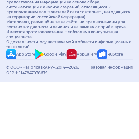
предоставления информации на основе сбора,
систематизации и анализа сведений, относящихся к
предпочтениям пользователей сети "Интернет", находящихся
на территории Российской Федерации)
Материалы, размещённые на сайте, не предназначены для
постановки диагноза и лечения и не заменяют приём врача.
Имеются противопоказания. Необходима консультация
специалиста.
О деятельности, осуществляемой в области информационных
технологий
App Store
Google Play
AppGallery
RuStore
© ООО «НаПоправку.Ру», 2014—2026.
Правовая информация
ОГРН: 1147847038679