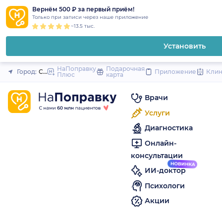
1
2
3
4
5
to
Вернём 500 ₽ за первый приём!
Закрыть
Только при записи через наше приложение
content
~13.5 тыс.
Установить
НаПоправку
Подарочная
Город:
Санкт-Петербург
Приложение
Кли
Плюс
карта
Врачи
Услуги
Диагностика
Онлайн-
консультации
ИИ-доктор
Психологи
Акции