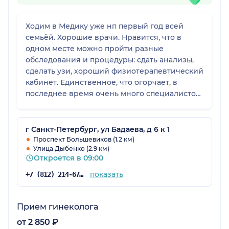
Ходим в Медику уже нп первый год всей
семьёй. Хорошие врачи. Нравится, что в
одном месте можно пройти разные
обследования и процедуры: сдать анализы,
сделать узи, хороший физиотерапевтический
кабинет. Единственное, что огорчает, в
последнее время очень много специалистов
не принимают по ДМС. И таких врачей стало
еще намного больше с прошлым годом и
записываться стало сложнее намного.
г Санкт-Петербург, ул Бадаева, д 6 к 1
Проспект Большевиков (1.2 км)
Улица Дыбенко (2.9 км)
Откроется в 09:00
показать
+7 (812) 214-67-27
Прием гинеколога
от 2 850 ₽