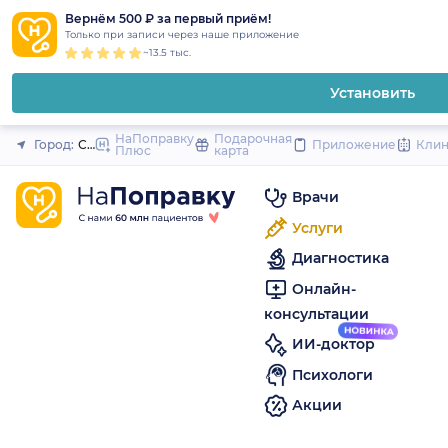
1
2
3
4
5
to
Вернём 500 ₽ за первый приём!
Закрыть
Только при записи через наше приложение
content
~13.5 тыс.
Установить
НаПоправку
Подарочная
Город:
Санкт-Петербург
Приложение
Кли
Плюс
карта
Врачи
Услуги
Диагностика
Онлайн-
консультации
ИИ-доктор
Психологи
Акции