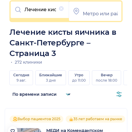
Очистить
Лечение кисты яичника в
Санкт-Петербурге –
Страница 3
272 клиники
Сегодня
Ближайшие
Утро
Вечер
В
9 авг.
3 дня
до 11:00
после 18:00
8 а
Выбор пациентов 2025
35 лет работаем на рынке
МЕДИ на Комендантском