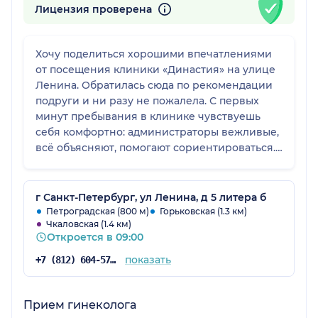
Лицензия проверена
Хочу поделиться хорошими впечатлениями
от посещения клиники «Династия» на улице
Ленина. Обратилась сюда по рекомендации
подруги и ни разу не пожалела. С первых
минут пребывания в клинике чувствуешь
себя комфортно: администраторы вежливые,
всё объясняют, помогают сориентироваться.
Сама клиника светлая, чистая, в зоне
ожидания приятно посидеть — можно налить
воды, почитать информационные брошюры,
г Санкт-Петербург, ул Ленина, д 5 литера б
обстановка совсем не стрессовая. Приём
Петроградская (800 м)
Горьковская (1.3 км)
Чкаловская (1.4 км)
прошёл отлично: врач не просто бегло
Откроется в 09:00
осмотрел, а действительно вник в ситуацию,
задал уточняющие вопросы, учёл
показать
+7 (812) 604-57-48
особенности моего состояния. Все
назначения и рекомендации были
аргументированы, ничего не осталось
Прием гинеколога