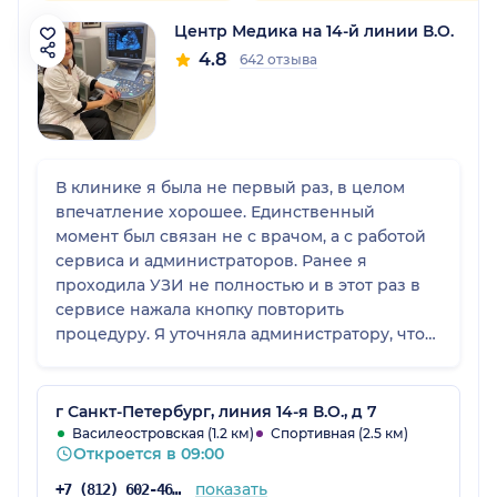
Центр Медика на 14-й линии В.О.
4.8
642 отзыва
В клинике я была не первый раз, в целом
впечатление хорошее. Единственный
момент был связан не с врачом, а с работой
сервиса и администраторов. Ранее я
проходила УЗИ не полностью и в этот раз в
сервисе нажала кнопку повторить
процедуру. Я уточняла администратору, что
нужно именно определенное УЗИ, но мы
друг друга не до конца поняли, и в итоге мне
сделали полное УЗИ малого таза, то есть
г Санкт-Петербург, линия 14-я В.О., д 7
другую процедуру. Я оплатила, так как
Василеостровская (1.2 км)
Спортивная (2.5 км)
Откроется в 09:00
обследование уже было проведено, но
момент был не очень приятный. В остальном
показать
+7 (812) 602-46-34