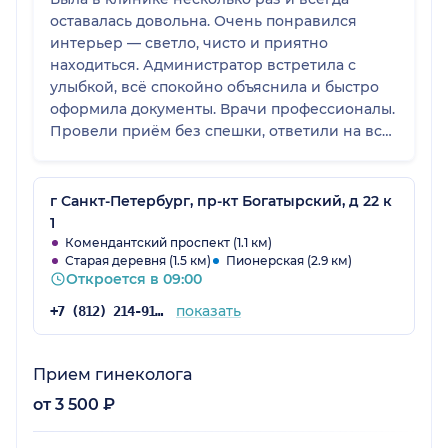
оставалась довольна. Очень понравился
интерьер — светло, чисто и приятно
находиться. Администратор встретила с
улыбкой, всё спокойно объяснила и быстро
оформила документы. Врачи профессионалы.
Провели приём без спешки, ответили на все
вопросы и дали рекомендации. Видно, что
здесь действительно хотят помочь. Также
удобно, что клиника находится в доступном
г Санкт-Петербург, пр-кт Богатырский, д 22 к
месте, без проблем можно добраться как на
1
машине, так и на общественном транспорте.
Комендантский проспект (1.1 км)
Старая деревня (1.5 км)
Пионерская (2.9 км)
Впечатления остались только
Откроется в 09:00
положительные. Чувствуется внимательное
отношение к пациентам и хорошая
показать
+7 (812) 214-91-86
организация работы. Спасибо!
Прием гинеколога
от 3 500 ₽