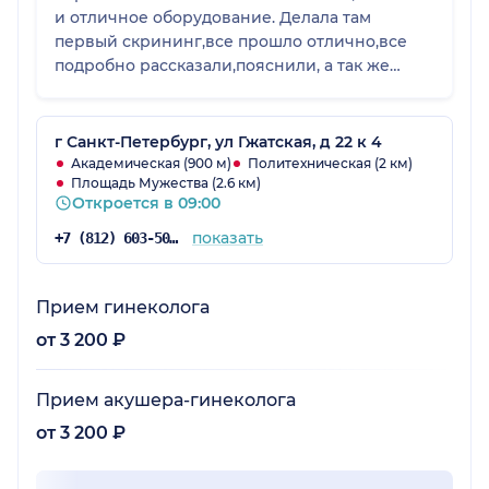
и отличное оборудование. Делала там
первый скрининг,все прошло отлично,все
подробно рассказали,пояснили, а так же
приятным бонусом подарили диск с видео
узи. Неоднократно сдавала там кровь,тоже
все отлично проходило.
г Санкт-Петербург, ул Гжатская, д 22 к 4
Академическая (900 м)
Политехническая (2 км)
Площадь Мужества (2.6 км)
Откроется в 09:00
показать
+7 (812) 603-50-02
Прием гинеколога
от 3 200 ₽
Прием акушера-гинеколога
от 3 200 ₽