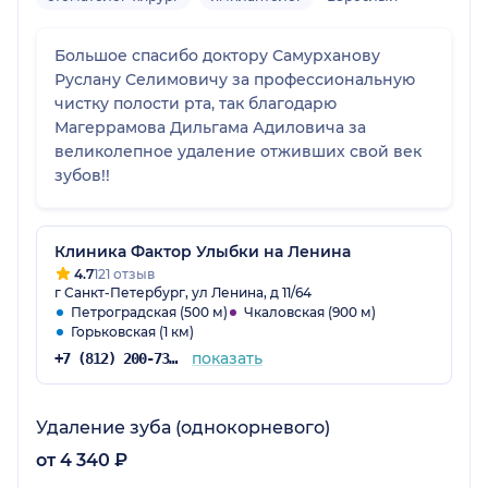
Большое спасибо доктору Самурханову
Руслану Селимовичу за профессиональную
чистку полости рта, так благодарю
Магеррамова Дильгама Адиловича за
великолепное удаление отживших свой век
зубов!!
Клиника Фактор Улыбки на Ленина
4.7
121 отзыв
г Санкт-Петербург, ул Ленина, д 11/64
Петроградская (500 м)
Чкаловская (900 м)
Горьковская (1 км)
показать
+7 (812) 200-73-56
Удаление зуба (однокорневого)
от 4 340 ₽