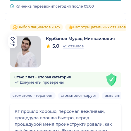
Клиника перезвонит сегодня после 09:00
Выбор пациентов 2025
Нет отрицательных отзывов
Курбанов Мурад Минкаилович
5.0
45 отзывов
Стаж 7 лет
Вторая категория
Документы проверены
стоматолог-терапевт
стоматолог-хирург
имплантолог
КТ прошло хорошо, персонал вежливый,
процедура прошла быстро, перед
процедурой меня проинструктировали, как
всё будет проходить. Врач по результатам