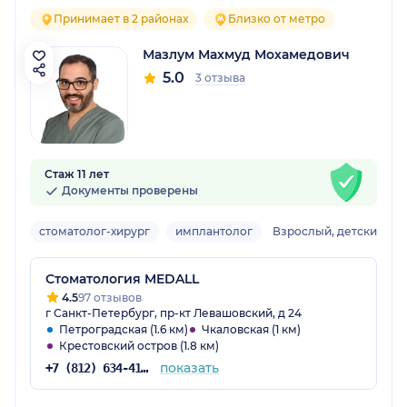
Принимает в 2 районах
Близко от метро
Мазлум Махмуд Мохамедович
5.0
3 отзыва
Стаж 11 лет
Документы проверены
стоматолог-хирург
имплантолог
Взрослый, детский
Стоматология MEDALL
4.5
97 отзывов
г Санкт-Петербург, пр-кт Левашовский, д 24
Петроградская (1.6 км)
Чкаловская (1 км)
Крестовский остров (1.8 км)
показать
+7 (812) 634-41-16