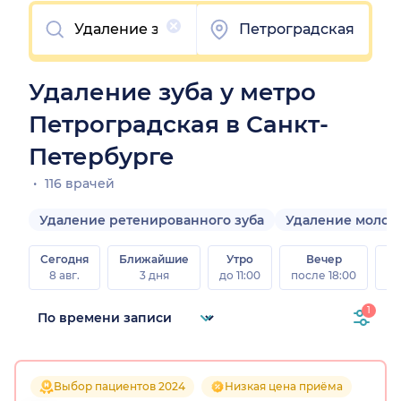
Очистить
Петроградская
Удаление зуба у метро
Петроградская в Санкт-
Петербурге
116 врачей
Удаление ретенированного зуба
Удаление молоч
Сегодня
Ближайшие
Утро
Вечер
В
8 авг.
3 дня
до 11:00
после 18:00
8 а
1
Выбор пациентов 2024
Низкая цена приёма