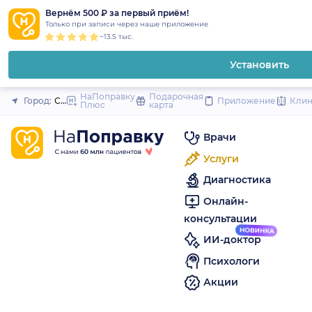
1
2
3
4
5
to
Вернём 500 ₽ за первый приём!
Закрыть
Только при записи через наше приложение
content
~13.5 тыс.
Установить
НаПоправку
Подарочная
Город:
Санкт-Петербург
Приложение
Кли
Плюс
карта
Врачи
Услуги
Диагностика
Онлайн-
консультации
ИИ-доктор
Психологи
Акции