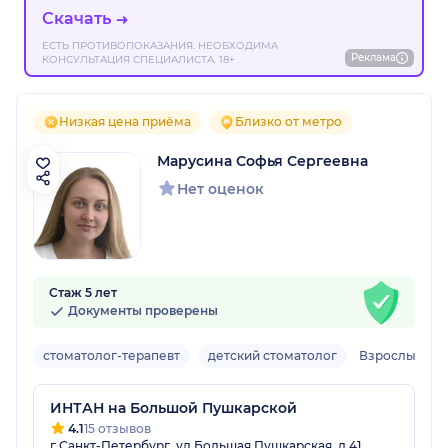
Скачать
ЕСТЬ ПРОТИВОПОКАЗАНИЯ. НЕОБХОДИМА
Реклама
КОНСУЛЬТАЦИЯ СПЕЦИАЛИСТА. 18+
Низкая цена приёма
Близко от метро
Марусина Софья Сергеевна
Нет оценок
Стаж 5 лет
Документы проверены
стоматолог-терапевт
детский стоматолог
Взрослый, де
ИНТАН на Большой Пушкарской
4.1
15 отзывов
г Санкт-Петербург, ул Большая Пушкарская, д 41