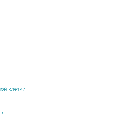
ной клетки
ов