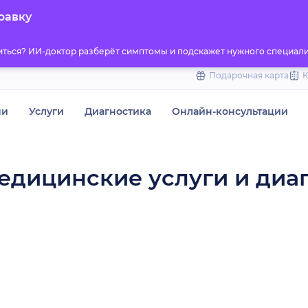
to
равку
content
титься? ИИ-доктор разберёт симптомы и подскажет нужного специали
Подарочная карта
чи
Услуги
Диагностика
Онлайн-консультации
едицинские услуги и диа