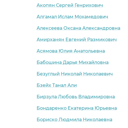
Акопян Сергей Генрихович
Алгамал Ислам Мохамедович
Алексеева Оксана Александровна
Амирханян Евгений Размикович
Асямова Юлия Анатольевна
Бабошина Дарья Михайловна
Безуглый Николай Николаевич
Бзейх Танал Али
Бирзула Любовь Владимировна
Бондаренко Екатерина Юрьевна
Бориско Людмила Николаевна