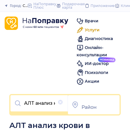
to
НаПоправку
Подарочная
Город:
Стерлитамак
Приложение
Кли
Плюс
карта
Закрыть
content
Врачи
Услуги
Диагностика
Онлайн-
консультации
ИИ-доктор
Психологи
Акции
Очистить
АЛТ анализ крови в