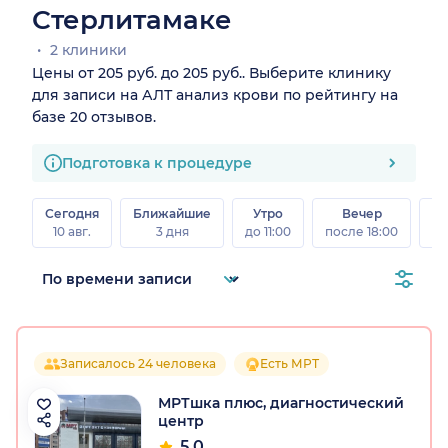
Стерлитамаке
2 клиники
Цены от 205 руб. до 205 руб.. Выберите клинику
для записи на АЛТ анализ крови по рейтингу на
базе 20 отзывов.
Подготовка к процедуре
Сегодня
Ближайшие
Утро
Вечер
10 авг.
3 дня
до 11:00
после 18:00
15 
Записалось 24 человека
Есть МРТ
МРТшка плюс, диагностический
центр
5.0