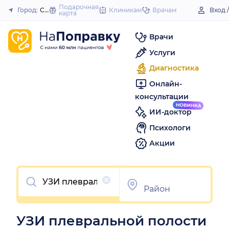
to
Подарочная
Город:
Стрежевой
Клиникам
Врачам
Вход 
карта
Закрыть
content
Врачи
Услуги
Диагностика
Онлайн-
консультации
ИИ-доктор
Психологи
Акции
Очистить
УЗИ плевральной полости