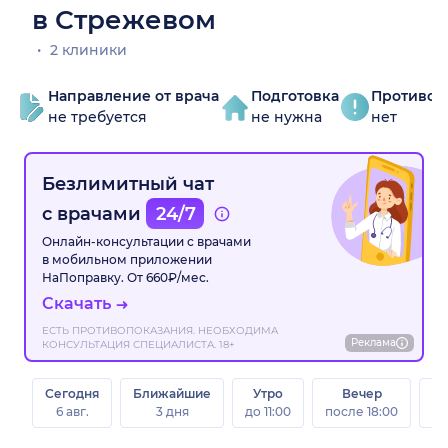
в Стрежевом
2 клиники
Направление от врача
Подготовка
Противоп
не требуется
не нужна
нет
Безлимитный чат
с врачами
24/7
Онлайн-консультации с врачами
в мобильном приложении
НаПоправку. От 660₽/мес.
Скачать
ЕСТЬ ПРОТИВОПОКАЗАНИЯ. НЕОБХОДИМА
Реклама
КОНСУЛЬТАЦИЯ СПЕЦИАЛИСТА. 18+
Сегодня
Ближайшие
Утро
Вечер
В
6 авг.
3 дня
до 11:00
после 18:00
8 а