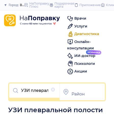
to
НаПоправку
Подарочная
Город:
Воронеж
Приложение
Кли
Плюс
карта
Закрыть
content
Врачи
Услуги
Диагностика
Онлайн-
консультации
ИИ-доктор
Психологи
Акции
Очистить
УЗИ плевральной полости