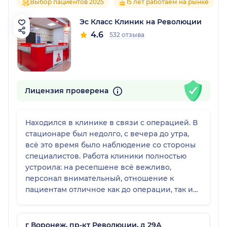
Выбор пациентов 2025
15 лет работаем на рынке
Эс Класс Клиник на Революции
4.6
532 отзыва
Лицензия проверена
Находился в клинике в связи с операцией. В
стационаре был недолго, с вечера до утра,
всё это время было наблюдение со стороны
специалистов. Работа клиники полностью
устроила: на ресепшене всё вежливо,
персонал внимательный, отношение к
пациентам отличное как до операции, так и
после неё. Медсёстры работают аккуратно и
профессионально, с пациентами обращаются
очень хорошо. По организации, комфорту и
г Воронеж, пр-кт Революции, д 29А