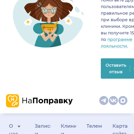
пользователя
правильное р
при выборе в
клиники. Кром
вы получите 1
по
программе
лояльности.
Оставить
отзыв
О
Запись
Клиникам
Телемедицина
Карта
нас
и
и
сайта