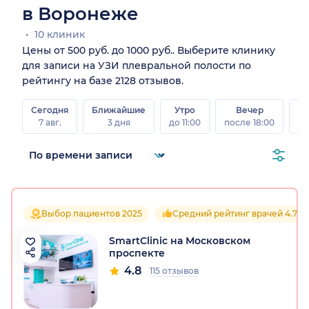
в Воронеже
10 клиник
Цены от 500 руб. до 1000 руб.. Выберите клинику
для записи на УЗИ плевральной полости по
рейтингу на базе 2128 отзывов.
Сегодня
Ближайшие
Утро
Вечер
В
7 авг.
3 дня
до 11:00
после 18:00
8 а
Выбор пациентов 2025
Средний рейтинг врачей 4.7
SmartClinic на Московском
проспекте
4.8
115 отзывов