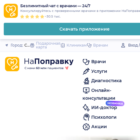
1
2
3
4
5
to
Безлимитный чат с врачами — 24/7
Закрыть
Консультируйтесь с проверенными врачами в приложении НаПоправк
content
~30.5 тыс.
Скачать приложение
Подарочная
Город:
Семилуки
Клиникам
Врачам
Вход 
карта
Врачи
Услуги
Диагностика
Онлайн-
консультации
ИИ-доктор
Психологи
Акции