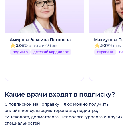
Амирова Эльвира Петровна
Махмутова Лей
5.0
5.0
1132 отзыва и 481 оценка
1519 отзыво
педиатр
детский кардиолог
терапевт
Взр
Какие врачи входят в подписку?
С подпиской НаПоправку Плюс можно получить
онлайн-консультацию терапевта, педиатра,
гинеколога, дерматолога, невролога, уролога и других
специальностей