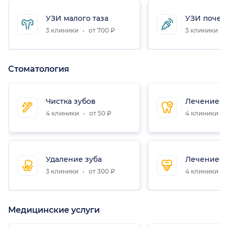
УЗИ малого таза
УЗИ почек
3 клиники
от 700 ₽
3 клиники
Стоматология
Чистка зубов
Лечение з
4 клиники
от 50 ₽
4 клиники
Удаление зуба
Лечение к
3 клиники
от 300 ₽
4 клиники
Медицинские услуги