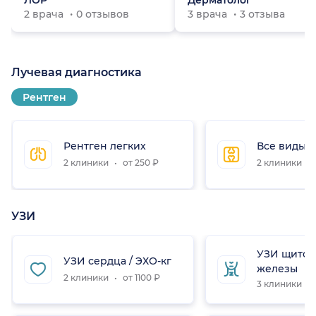
ЛОР
Дерматолог
2 врача
0 отзывов
3 врача
3 отзыва
Лучевая диагностика
Рентген
Рентген легких
Все виды 
2 клиники
от 250 ₽
2 клиники
УЗИ
УЗИ щито
УЗИ сердца / ЭХО-кг
железы
2 клиники
от 1100 ₽
3 клиники