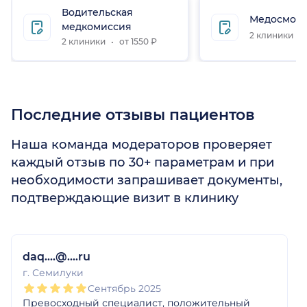
Водительская
Медосмот
медкомиссия
2 клиники
2 клиники
от 1550 ₽
Последние отзывы пациентов
Наша команда модераторов проверяет
каждый отзыв по 30+ параметрам и при
необходимости запрашивает документы,
подтверждающие визит в клинику
1
2
3
4
5
1
2
3
4
5
1
2
3
4
5
1
2
3
4
5
1
2
3
4
5
1
2
3
4
5
daq....@....ru
г. Семилуки
Сентябрь 2025
Превосходный специалист, положительный