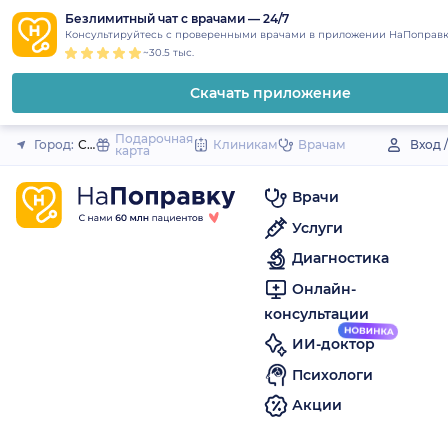
1
2
3
4
5
to
Безлимитный чат с врачами — 24/7
Закрыть
Консультируйтесь с проверенными врачами в приложении НаПоправк
content
~30.5 тыс.
Скачать приложение
Подарочная
Город:
Семилуки
Клиникам
Врачам
Вход 
карта
Врачи
Услуги
Диагностика
Онлайн-
консультации
ИИ-доктор
Психологи
Акции