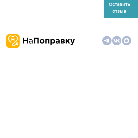
Оставить
отзыв
О
Запись
Клиникам
Телемедицина
Карта
нас
и
и
сайта
отзывы
врачам
На информационном ресурсе применяются
рекомендательные технологии (информационные технологии
предоставления информации на основе сбора,
систематизации и анализа сведений, относящихся к
предпочтениям пользователей сети "Интернет", находящихся
на территории Российской Федерации)
Материалы, размещённые на сайте, не предназначены для
постановки диагноза и лечения и не заменяют приём врача.