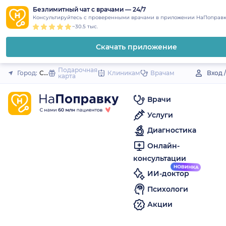
1
2
3
4
5
to
Безлимитный чат с врачами — 24/7
Закрыть
Консультируйтесь с проверенными врачами в приложении НаПоправк
content
~30.5 тыс.
Скачать приложение
Подарочная
Город:
Семилуки
Клиникам
Врачам
Вход 
карта
Врачи
Услуги
Диагностика
Онлайн-
консультации
ИИ-доктор
Психологи
Акции