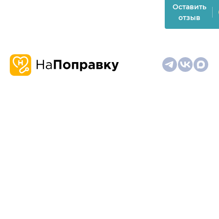
Оставить
отзыв
О
Запись
Клиникам
Телемедицина
Карта
нас
и
и
сайта
отзывы
врачам
На информационном ресурсе применяются
рекомендательные технологии (информационные технологии
предоставления информации на основе сбора,
систематизации и анализа сведений, относящихся к
предпочтениям пользователей сети "Интернет", находящихся
на территории Российской Федерации)
Материалы, размещённые на сайте, не предназначены для
постановки диагноза и лечения и не заменяют приём врача.