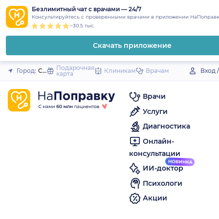
1
2
3
4
5
to
Безлимитный чат с врачами — 24/7
Закрыть
Консультируйтесь с проверенными врачами в приложении НаПоправк
content
~30.5 тыс.
Скачать приложение
Подарочная
Город:
Семилуки
Клиникам
Врачам
Вход 
карта
Врачи
Услуги
Диагностика
Онлайн-
консультации
ИИ-доктор
Психологи
Акции