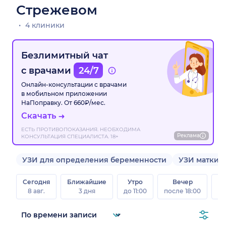
Стрежевом
4 клиники
Безлимитный чат
с врачами
24/7
Онлайн-консультации с врачами
в мобильном приложении
НаПоправку. От 660₽/мес.
Скачать
ЕСТЬ ПРОТИВОПОКАЗАНИЯ. НЕОБХОДИМА
Реклама
КОНСУЛЬТАЦИЯ СПЕЦИАЛИСТА. 18+
УЗИ для определения беременности
УЗИ матки
Сегодня
Ближайшие
Утро
Вечер
В
8 авг.
3 дня
до 11:00
после 18:00
8 а