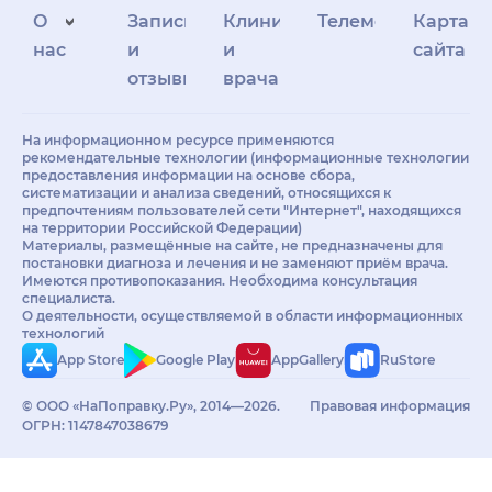
О
Запись
Клиникам
Телемедицина
Карта
нас
и
и
сайта
отзывы
врачам
На информационном ресурсе применяются
рекомендательные технологии (информационные технологии
предоставления информации на основе сбора,
систематизации и анализа сведений, относящихся к
предпочтениям пользователей сети "Интернет", находящихся
на территории Российской Федерации)
Материалы, размещённые на сайте, не предназначены для
постановки диагноза и лечения и не заменяют приём врача.
Имеются противопоказания. Необходима консультация
специалиста.
О деятельности, осуществляемой в области информационных
технологий
App Store
Google Play
AppGallery
RuStore
© ООО «НаПоправку.Ру», 2014—2026.
Правовая информация
ОГРН: 1147847038679