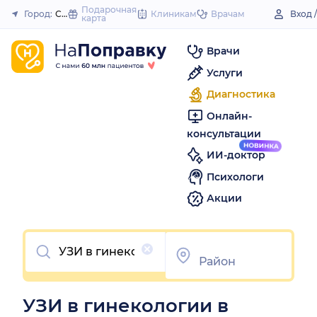
to
Подарочная
Город:
Стрежевой
Клиникам
Врачам
Вход 
карта
Закрыть
content
Врачи
Услуги
Диагностика
Онлайн-
консультации
ИИ-доктор
Психологи
Акции
Очистить
УЗИ в гинекологии в