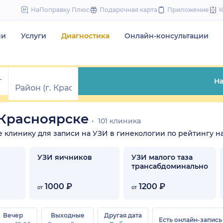
to
НаПоправку Плюс
Подарочная карта
Приложение
content
чи
Услуги
Диагностика
Онлайн-консультации
На
 Красноярске
101 клиника
те клинику для записи на УЗИ в гинекологии по рейтингу на
УЗИ яичников
УЗИ малого таза
трансабдоминально
1000 ₽
1200 ₽
от
от
Вечер
Выходные
Другая дата
Есть онлайн-запись