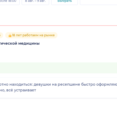
осле 18:00
8 авг. – 9 авг.
Выбрать
5
18 лет работаем на рынке
етической медицины
ртно находиться: девушки на ресепшене быстро оформляю
но, всё устраивает