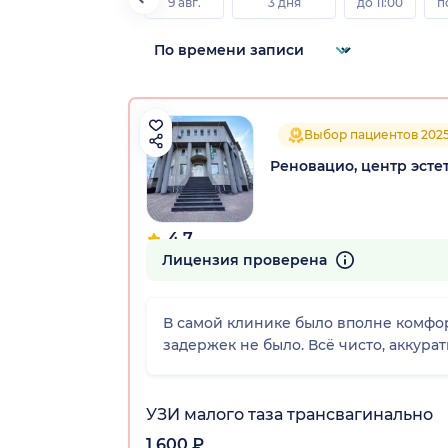
9 авг.
3 дня
до 11:00
п
Выбор пациентов 202
Реновацио, центр эст
4.7
457 отзывов
Лицензия проверена
В самой клинике было вполне комфо
задержек не было. Всё чисто, аккурат
УЗИ малого таза трансвагинально
1 600 ₽