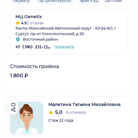
педиатр
гастроэнтеролог
врач УЗД
Детский
МЦ Genetix
4.9
2 отзыва
Ханты-Мансийский Автономный округ - Югра АО, г
Сургут, пр-кт Комсомольский, д 20
Восточный район
показать
+7 (346) 231-11-31
Стоимость приёма
1 800 ₽
Малетина Татьяна Михайловна
5.0
6 отзывов
Стаж 22 года