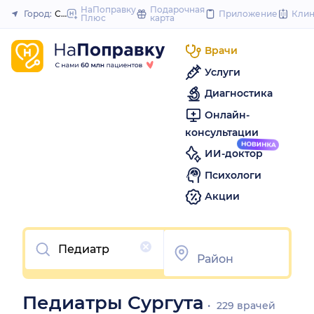
to
НаПоправку
Подарочная
Город:
Сургут
Приложение
Кли
Плюс
карта
Закрыть
content
Врачи
Услуги
Диагностика
Онлайн-
консультации
ИИ-доктор
Психологи
Акции
Очистить
Педиатры Сургута
229 врачей