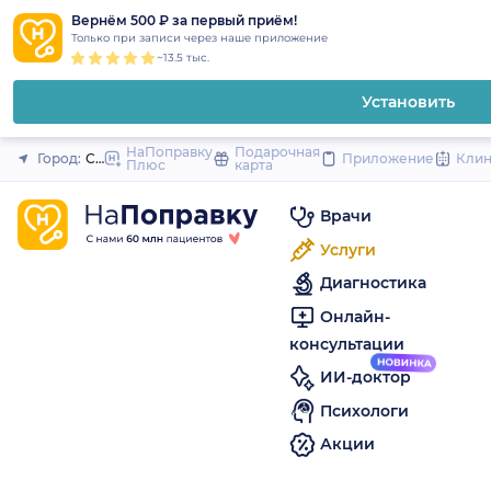
1
2
3
4
5
to
Вернём 500 ₽ за первый приём!
Закрыть
Только при записи через наше приложение
content
~13.5 тыс.
Установить
НаПоправку
Подарочная
Город:
Сургут
Приложение
Кли
Плюс
карта
Врачи
Услуги
Диагностика
Онлайн-
консультации
ИИ-доктор
Психологи
Акции