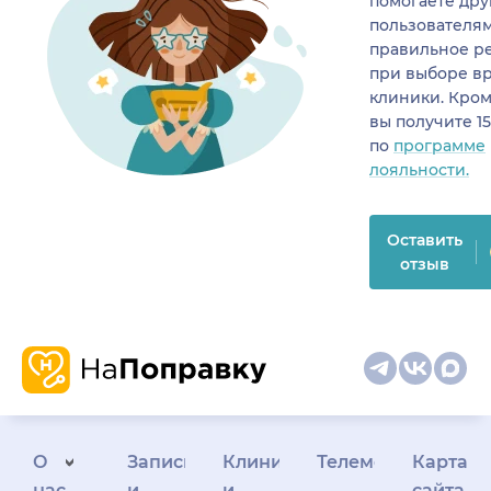
помогаете др
пользователя
правильное р
при выборе в
клиники. Кром
вы получите 1
по
программе
лояльности.
Оставить
отзыв
О
Запись
Клиникам
Телемедицина
Карта
нас
и
и
сайта