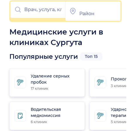
Медицинские услуги в
клиниках Сургута
Популярные услуги
Топ 15
Удаление серных
Прокол 
пробок
3 клиники
17 клиник
Водительская
Ударно-
медкомиссия
терапия
6 клиник
5 клиник