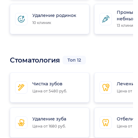
Промыва
Удаление родинок
небных 
10 клиник
13 клиник
Стоматология
Топ 12
Чистка зубов
Лечение
Цена от 5480 руб.
Цена от 23
Удаление зуба
Отбелив
Цена от 1680 руб.
Цена от 18