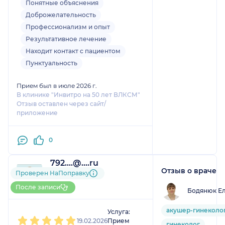
очень внимательная. Верю, что с
Понятные объяснения
ее помощью мне удастся
Доброжелательность
выздороветь 🙏🏻
Профессионализм и опыт
Результативное лечение
Находит контакт с пациентом
Пунктуальность
Прием был в июле 2026 г.
В клинике "Инвитро на 50 лет ВЛКСМ"
Отзыв оставлен через сайт/
приложение
0
792....@....ru
Отзыв о враче
1 отзыв
Проверен НаПоправку
До 5 записей через
После записи
Бодянюк Ел
НаПоправку
1
2
3
4
5
акушер-гинеколо
Услуга:
19.02.2026
Прием
гинеколог