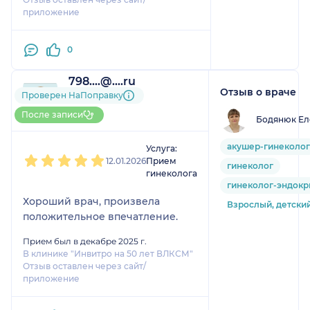
приложение
0
798....@....ru
Отзыв о враче
1 отзыв
Проверен НаПоправку
До 5 записей через
После записи
Бодянюк Ел
НаПоправку
1
2
3
4
5
акушер-гинеколог
Услуга:
12.01.2026
Прием
гинеколог
гинеколога
гинеколог-эндокр
Хороший врач, произвела
Взрослый, детски
положительное впечатление.
Прием был в декабре 2025 г.
В клинике "Инвитро на 50 лет ВЛКСМ"
Отзыв оставлен через сайт/
приложение