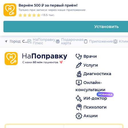
1
2
3
4
5
1
2
3
4
5
1
2
3
4
5
to
Вернём 500 ₽ за первый приём!
Закрыть
Только при записи через наше приложение
content
~13.5 тыс.
Установить
НаПоправку
Подарочная
Город:
Сургут
Приложение
Кли
Плюс
карта
Врачи
Услуги
Диагностика
Онлайн-
консультации
ИИ-доктор
Психологи
Акции