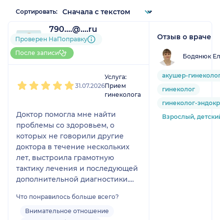
Сортировать:
790....@....ru
Отзыв о враче
1 отзыв
Проверен НаПоправку
До 5 записей через
После записи
Бодянюк Ел
НаПоправку
1
2
3
4
5
акушер-гинеколо
Услуга:
31.07.2026
Прием
гинеколог
гинеколога
гинеколог-эндок
Доктор помогла мне найти
Взрослый, детски
проблемы со здоровьем, о
которых не говорили другие
доктора в течение нескольких
лет, выстроила грамотную
тактику лечения и последующей
дополнительной диагностики.
Доктор не назначает лишнего,
Что понравилось больше всего?
подробно изучает анамнез,
назначает все строго по делу,
Внимательное отношение