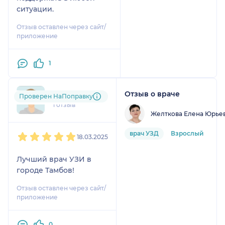
ситуации.
Отзыв оставлен через сайт/
приложение
1
Отзыв о враче
das....@....ru
Проверен НаПоправку
1 отзыв
Желткова Елена Юрье
1
2
3
4
5
врач УЗД
Взрослый
18.03.2025
Лучший врач УЗИ в
городе Тамбов!
Отзыв оставлен через сайт/
приложение
0