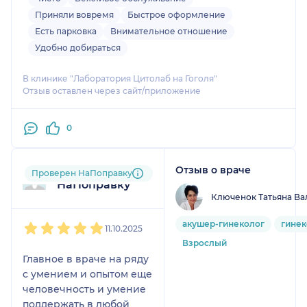
Приняли вовремя
Быстрое оформление
Есть парковка
Внимательное отношение
Удобно добираться
В клинике "Лаборатория Цитолаб на Гоголя"
Отзыв оставлен через сайт/приложение
0
Отзыв о враче
Пользователь
Проверен НаПоправку
НаПоправку
Ключенок Татьяна Ва
1
2
3
4
5
акушер-гинеколог
гинек
11.10.2025
Взрослый
Главное в враче на ряду
с умением и опытом еще
человечность и умение
поддержать в любой