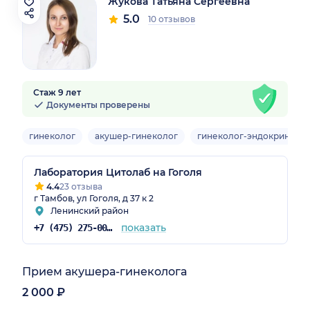
Жукова Татьяна Сергеевна
5.0
10 отзывов
Стаж 9 лет
Документы проверены
гинеколог
акушер-гинеколог
гинеколог-эндокриноло
Лаборатория Цитолаб на Гоголя
4.4
23 отзыва
г Тамбов, ул Гоголя, д 37 к 2
Ленинский район
показать
+7 (475) 275-00-55
Прием акушера-гинеколога
2 000 ₽