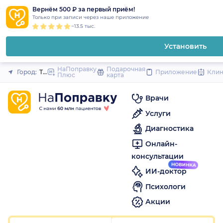
1
2
3
4
5
1
2
3
4
5
1
2
3
4
5
to
Вернём 500 ₽ за первый приём!
Закрыть
Только при записи через наше приложение
content
~13.5 тыс.
Установить
НаПоправку
Подарочная
Город:
Тамбов
Приложение
Кли
Плюс
карта
Врачи
Услуги
Диагностика
Онлайн-
консультации
ИИ-доктор
Психологи
Акции