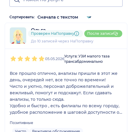
Сортировать:
Ольга
Проверен НаПоправку
После записи
3 отзыва
До 10 записей через НаПоправку
1
2
3
4
5
Услуга: УЗИ малого таза
05.05.2026
трансабдоминально
Все прошло отлично, анализы пришли в этот же
день, очередей нет, все точно по времени!
Чисто и уютно, персонал доброжелательный и
вежливый, помогут и подскажут. Если сдавать
анализы, то только сюда.
Удобно и быстро , есть филиалы по всему городу,
удобное расположение в шаговой доступности от
остановок, что очень удобно, можно выбрать
Позитивные
рядом с домом!
Чисто
Вежливое обслуживание