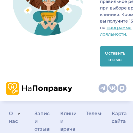
правильное р
при выборе в
клиники. Кром
вы получите 1
по
программе
лояльности.
Оставить
отзыв
О
Запись
Клиникам
Телемедицина
Карта
нас
и
и
сайта
отзывы
врачам