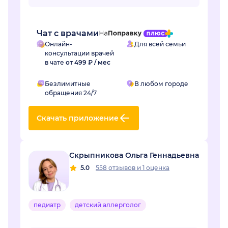
очный врач фонендоскопом не услышал...
Чат с врачами
Онлайн-
Для всей семьи
консультации врачей
в чате
от 499 ₽ / мес
Безлимитные
В любом городе
обращения 24/7
Скачать приложение
Скрыпникова Ольга Геннадьевна
5.0
558 отзывов
и
1 оценка
педиатр
детский аллерголог