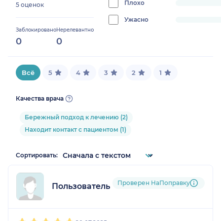
0%
Плохо
progress:
5 оценок
0%
Ужасно
progress:
Заблокировано
Нерелевантно
0%
0
0
Всё
5
4
3
2
1
Качества врача
Бережный подход к лечению (2)
Находит контакт с пациентом (1)
Сортировать:
Проверен НаПоправку
Пользователь НаПоправку
1
2
3
4
5