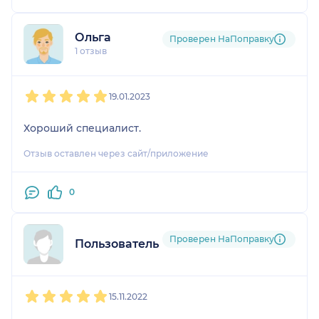
Ольга
Проверен НаПоправку
1 отзыв
1
2
3
4
5
19.01.2023
Хороший специалист.
Отзыв оставлен через сайт/приложение
0
Проверен НаПоправку
Пользователь НаПоправку
1
2
3
4
5
15.11.2022