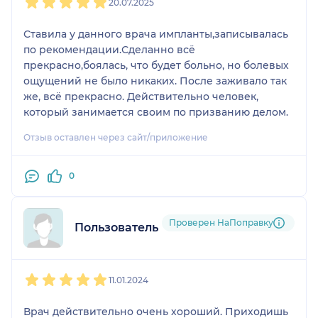
20.07.2025
Ставила у данного врача импланты,записывалась
по рекомендации.Сделанно всё
прекрасно,боялась, что будет больно, но болевых
ощущений не было никаких. После заживало так
же, всё прекрасно. Действительно человек,
который занимается своим по призванию делом.
Отзыв оставлен через сайт/приложение
0
Проверен НаПоправку
Пользователь НаПоправку
1
2
3
4
5
11.01.2024
Врач действительно очень хороший. Приходишь