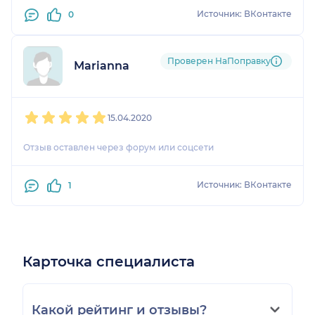
Источник: ВКонтакте
0
Проверен НаПоправку
Marianna
1
2
3
4
5
15.04.2020
Отзыв оставлен через форум или соцсети
Источник: ВКонтакте
1
Карточка специалиста
Какой рейтинг и отзывы?