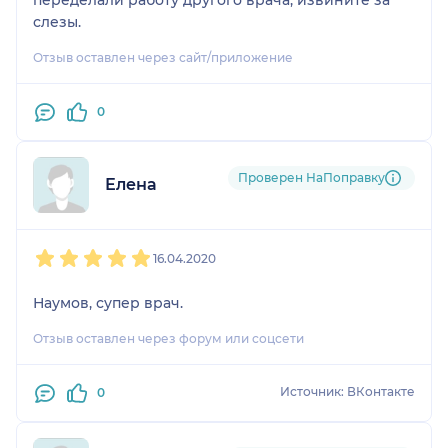
слезы.
Отзыв оставлен через сайт/приложение
0
Проверен НаПоправку
Елена
1
2
3
4
5
16.04.2020
Наумов, супер врач.
Отзыв оставлен через форум или соцсети
Источник: ВКонтакте
0