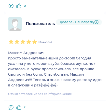
0
Проверен НаПоправку
Пользователь НаПоправку
1
2
3
4
5
11.04.2023
Максим Андреевич
просто замечательнейший доктор!!! Сегодня
удаляла у него корень зуба, боялась жутко, но я
оказалась в руках профессионала, все прошло
быстро и без боли. Спасибо, вам, Максим
Андреевич!!! Теперь я знаю к какому доктору идти
в следующий раз👍👍👍👍👍
Отзыв оставлен через сайт/приложение
2