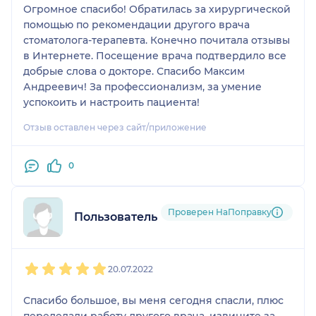
Огромное спасибо! Обратилась за хирургической
помощью по рекомендации другого врача
стоматолога-терапевта. Конечно почитала отзывы
в Интернете. Посещение врача подтвердило все
добрые слова о докторе. Спасибо Максим
Андреевич! За профессионализм, за умение
успокоить и настроить пациента!
Отзыв оставлен через сайт/приложение
0
Проверен НаПоправку
Пользователь НаПоправку
1
2
3
4
5
20.07.2022
Спасибо большое, вы меня сегодня спасли, плюс
переделали работу другого врача, извините за