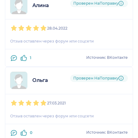
Проверен НаПоправку
Алина
1
2
3
4
5
28.04.2022
Отзыв оставлен через форум или соцсети
Источник: ВКонтакте
1
Проверен НаПоправку
Ольга
1
2
3
4
5
27.03.2021
Отзыв оставлен через форум или соцсети
Источник: ВКонтакте
0