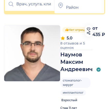
от
Нет отрицательных отзы
435 ₽
5.0
8 отзывов
и
5
оценок
Наумов
Максим
Андреевич
стоматолог-
хирург
имплантолог
Взрослый
Стаж 11 лет