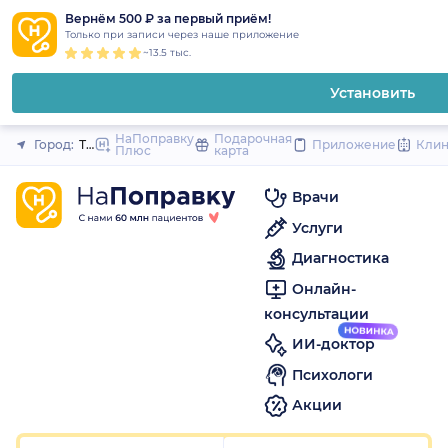
1
2
3
4
5
1
2
3
4
5
1
2
3
4
5
to
Вернём 500 ₽ за первый приём!
Закрыть
Только при записи через наше приложение
content
~13.5 тыс.
Установить
НаПоправку
Подарочная
Город:
Тамбов
Приложение
Кли
Плюс
карта
Врачи
Услуги
Диагностика
Онлайн-
консультации
ИИ-доктор
Психологи
Акции