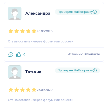
Проверен НаПоправку
Александра
1
2
3
4
5
26.09.2020
Отзыв оставлен через форум или соцсети
Источник: ВКонтакте
0
Проверен НаПоправку
Татьяна
1
2
3
4
5
26.09.2020
Отзыв оставлен через форум или соцсети