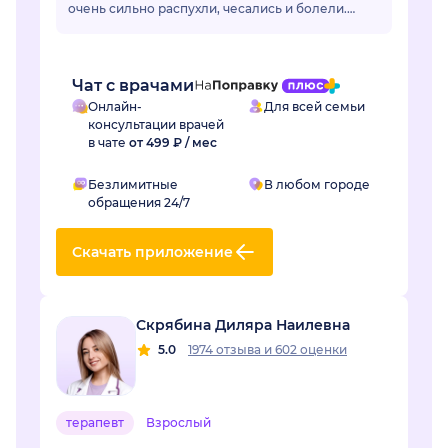
очень сильно распухли, чесались и болели.
Отек длился уже неделю и сильно мешал жить.
Регина Наилевна назн...
Чат с врачами
Онлайн-
Для всей семьи
консультации врачей
в чате
от 499 ₽ / мес
Безлимитные
В любом городе
обращения 24/7
Скачать приложение
Скрябина Диляра Наилевна
5.0
1974 отзыва
и
602 оценки
терапевт
Взрослый