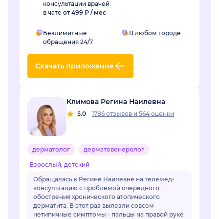
консультации врачей
в чате
от 499 ₽ / мес
Безлимитные
В любом городе
обращения 24/7
Скачать приложение
Климова Регина Наилевна
5.0
1786 отзывов
и
564 оценки
дерматолог
дерматовенеролог
Взрослый, детский
Обращалась к Регине Наилевне на телемед-
консультацию с проблемой очередного
обострения хронического атопического
дерматита. В этот раз вылезли совсем
нетипичные симптомы - пальцы на правой руке