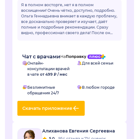
Я в полном восторге, нет я в полном
восхищении! Очень чётко, доступно, подробно.
Ольга Геннадьевна вникает в каждую проблему,
все досканально проверяет и изучает, даёт
полные и подробные рекомендации. Сразу
видно, профессионал своего дела! После он
лайн общения очень захотелось попасть на
очный приё...
Чат с врачами
Онлайн-
Для всей семьи
консультации врачей
в чате
от 499 ₽ / мес
Безлимитные
В любом городе
обращения 24/7
Скачать приложение
Алиханова Евгения Сергеевна
5.0
954 отзыва
и
714 оценок