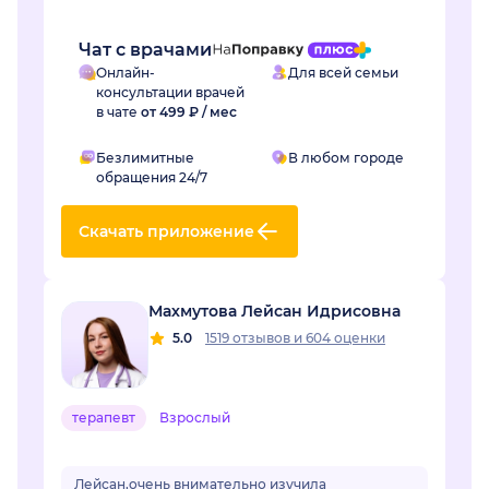
грамотный специалист, зн...
Чат с врачами
Онлайн-
Для всей семьи
консультации врачей
в чате
от 499 ₽ / мес
Безлимитные
В любом городе
обращения 24/7
Скачать приложение
Махмутова Лейсан Идрисовна
5.0
1519 отзывов
и
604 оценки
терапевт
Взрослый
Лейсан,очень внимательно изучила