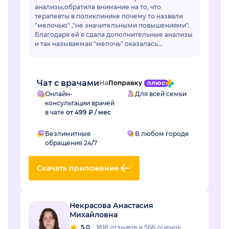
анализы,обратила внимание на то, что
терапевты в поликлинике почему то назвали
"мелочью" ,"не значительными повышениями".
Благодаря ей я сдала дополнительные анализы
и так называемая "мелочь" оказалась
..сахарным диабетом.Лейсан,спасибо Вам
огромное! Если бы не Вы не...
Чат с врачами
Онлайн-
Для всей семьи
консультации врачей
в чате
от 499 ₽ / мес
Безлимитные
В любом городе
обращения 24/7
Скачать приложение
Некрасова Анастасия
Михайловна
5.0
1818 отзывов
и
568 оценок