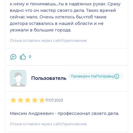
к нему и понимаешь...ты в надёжных руках. Сразу
видно что он мастер своего дела. Таких врачей
сейчас мало. Очень хотелось бы,чтоб такие
доктора оставались в нашей области и не
уезжали в большие города.
Отзыв оставлен через сайт/приложение
0
Проверен НаПоправку
Пользователь НаПоправку
1
2
3
4
5
17.07.2023
Максим Андреевич - профессионал своего дела.
Отзыв оставлен через сайт/приложение