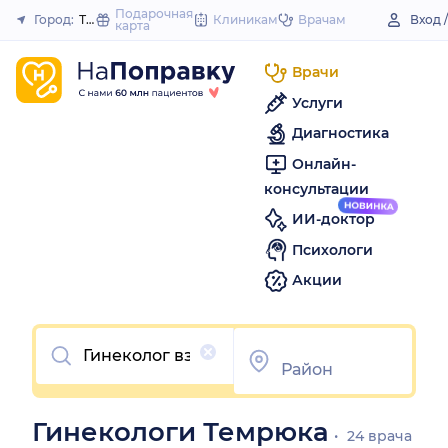
to
Подарочная
Город:
Темрюк
Клиникам
Врачам
Вход 
карта
Закрыть
content
Врачи
Услуги
Диагностика
Онлайн-
консультации
ИИ-доктор
Психологи
Акции
Очистить
Гинекологи Темрюка
24 врача