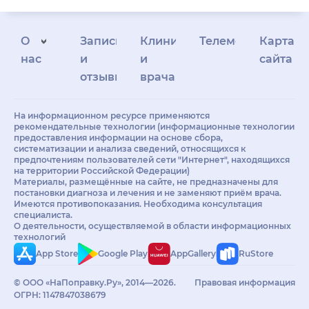
О
Запись
Клиникам
Телемедицина
Карта
нас
и
и
сайта
отзывы
врачам
На информационном ресурсе применяются
рекомендательные технологии (информационные технологии
предоставления информации на основе сбора,
систематизации и анализа сведений, относящихся к
предпочтениям пользователей сети "Интернет", находящихся
на территории Российской Федерации)
Материалы, размещённые на сайте, не предназначены для
постановки диагноза и лечения и не заменяют приём врача.
Имеются противопоказания. Необходима консультация
специалиста.
О деятельности, осуществляемой в области информационных
технологий
App Store
Google Play
AppGallery
RuStore
© ООО «НаПоправку.Ру», 2014—2026.
Правовая информация
ОГРН: 1147847038679