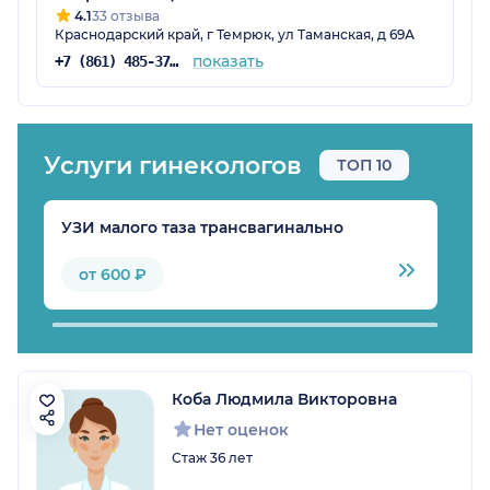
4.1
33 отзыва
Краснодарский край, г Темрюк, ул Таманская, д 69А
показать
+7 (861) 485-37-14
Услуги гинекологов
ТОП 10
УЗИ малого таза трансвагинально
У
от 600 ₽
Коба Людмила Викторовна
Нет оценок
Стаж 36 лет