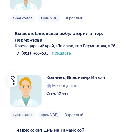
гинеколог
врач УЗД
Взрослый
Вышестеблиевская амбулатория в пер.
Лермонтова
Краснодарский край, г Темрюк, пер Лермонтова, д 26
показать
+7 (861) 483-53-91
Козинец Владимир Ильич
Нет оценок
Стаж 49 лет
гинеколог
врач УЗД
Взрослый
Темрюкская ЦРБ на Таманской