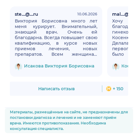
ste....@....ru
mal....@....ru
10.06.2026
Виктория Борисовна много лет
Хочу в
меня курирует. Внимательный,
благода
знающий врач. Очень ей
гинеколо
благодарна. Всегда повышает свою
Косенко 
квалификацию, в курсе новых
Делала оп
приемов лечения, новых
первого д
препаратов. Всем женщинам
было 
советую
професс
человечес
Исакова Виктория Борисовна
Косенк
отделе
внимательн
первую оче
отноше
Написать отзыв
+ 150
больным. 
Ваш труд.
Материалы, размещённые на сайте, не предназначены для
постановки диагноза и лечения и не заменяют приём
врача. Имеются противопоказания. Необходима
консультация специалиста.