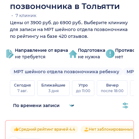
позвоночника в Тольятти
7 клиник
Цены от 3900 руб. до 6900 руб.. Выберите клинику
для записи на МРТ шейного отдела позвоночника
по рейтингу на базе 420 отзывов.
Направление от врача
Подготовка
Противоп
не требуется
не нужна
нет
МРТ шейного отдела позвоночника ребенку
МРТ 
Сегодня
Ближайшие
Утро
Вечер
В
7 авг.
3 дня
до 11:00
после 18:00
8 а
Средний рейтинг врачей 4.4
Нет заблокированных от