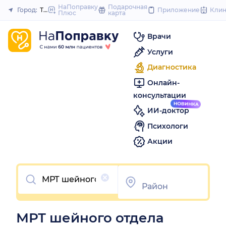
to
НаПоправку
Подарочная
Город:
Тольятти
Приложение
Кли
Плюс
карта
Закрыть
content
Врачи
Услуги
Диагностика
Онлайн-
консультации
ИИ-доктор
Психологи
Акции
Очистить
МРТ шейного отдела