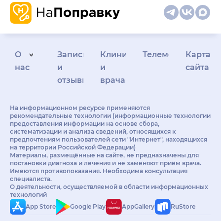
О
Запись
Клиникам
Телемедицина
Карта
нас
и
и
сайта
отзывы
врачам
На информационном ресурсе применяются
рекомендательные технологии (информационные технологии
предоставления информации на основе сбора,
систематизации и анализа сведений, относящихся к
предпочтениям пользователей сети "Интернет", находящихся
на территории Российской Федерации)
Материалы, размещённые на сайте, не предназначены для
постановки диагноза и лечения и не заменяют приём врача.
Имеются противопоказания. Необходима консультация
специалиста.
О деятельности, осуществляемой в области информационных
технологий
App Store
Google Play
AppGallery
RuStore