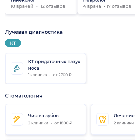
Гинеколог
Невролог
10 врачей
112 отзывов
4 врача
17 отзывов
Лучевая диагностика
КТ
КТ придаточных пазух
носа
1 клиника
от 2700 ₽
Стоматология
Чистка зубов
Лечение з
2 клиники
от 1800 ₽
2 клиники