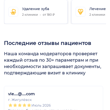
Удаление зуба
Лечение к
2 клиники
от 180 ₽
2 клиники
Последние отзывы пациентов
Наша команда модераторов проверяет
каждый отзыв по 30+ параметрам и при
необходимости запрашивает документы,
подтверждающие визит в клинику
1
2
3
4
5
1
2
3
4
5
1
2
3
4
5
1
2
3
4
5
1
2
3
4
5
1
2
3
4
5
vle....@....com
г. Жигулёвск
Июль 2026