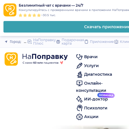
1
2
3
4
5
to
Безлимитный чат с врачами — 24/7
Закрыть
Консультируйтесь с проверенными врачами в приложении НаПоправк
content
~30.5 тыс.
Скачать приложени
НаПоправку
Подарочная
Город:
Жигулёвск
Приложение
Кли
Плюс
карта
Врачи
Услуги
Диагностика
Онлайн-
консультации
ИИ-доктор
Психологи
Акции