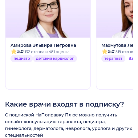
Амирова Эльвира Петровна
Махмутова Лей
5.0
5.0
1132 отзыва и 481 оценка
1519 отзыво
педиатр
детский кардиолог
терапевт
Взр
Какие врачи входят в подписку?
С подпиской НаПоправку Плюс можно получить
онлайн-консультацию терапевта, педиатра,
гинеколога, дерматолога, невролога, уролога и других
специальностей