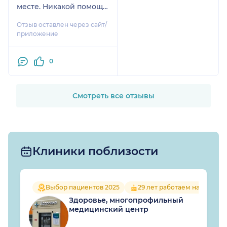
месте. Никакой помощи
не оказала, ничего не
Отзыв оставлен через сайт/
назначила. Выписала с
приложение
больничного даже не
проведя прием, просто
0
ушла из кабинета, а
больничный закрывала
мед.сестра. Теперь
вынуждена сама
Смотреть все отзывы
долечиваться. Просто в
шоке, что такие еще
есть и работают. Даже
одной звезды много.
Клиники поблизости
Выбор пациентов 2025
29 лет работаем на рынке
Здоровье, многопрофильный
медицинский центр