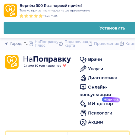
1
2
3
4
5
1
2
3
4
5
1
2
3
4
5
to
Вернём 500 ₽ за первый приём!
Закрыть
Только при записи через наше приложение
content
~13.5 тыс.
Установить
НаПоправку
Подарочная
Город:
Томск
Приложение
Кли
Плюс
карта
Врачи
Услуги
Диагностика
Онлайн-
консультации
ИИ-доктор
Психологи
Акции