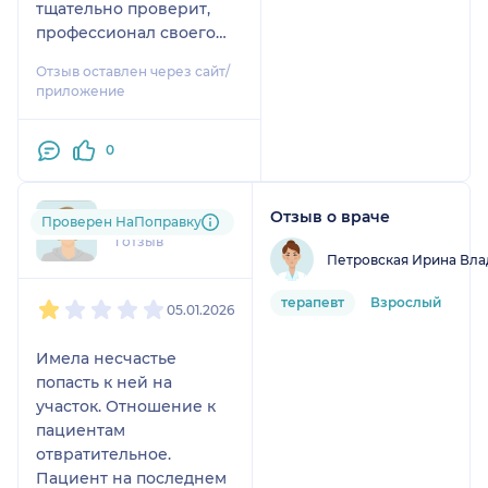
тщательно проверит,
профессионал своего
дела , огромное спасибо
Отзыв оставлен через сайт/
.
приложение
0
Отзыв о враче
tom....@....ru
Проверен НаПоправку
1 отзыв
Петровская Ирина Вл
1
2
3
4
5
терапевт
Взрослый
05.01.2026
Имела несчастье
попасть к ней на
участок. Отношение к
пациентам
отвратительное.
Пациент на последнем