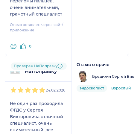
переломы пальцев,
очень внимательный,
грамотный специалист
Отзыв оставлен через сайт/
приложение
0
Отзыв о враче
Пользователь
Проверен НаПоправку
НаПоправку
Бредихин Сергей Ви
1
2
3
4
5
эндоскопист
Взрослый
24.02.2026
Не один раз проходила
ФГДС у Сергея
Викторовича отличный
специалист, очень
внимательный ,все