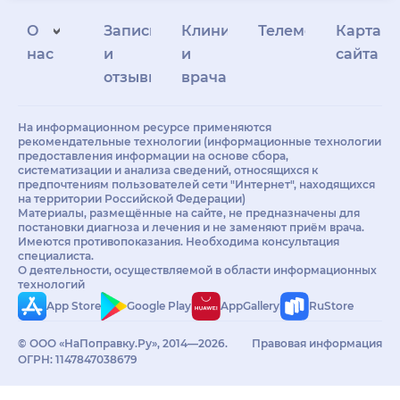
О
Запись
Клиникам
Телемедицина
Карта
нас
и
и
сайта
отзывы
врачам
На информационном ресурсе применяются
рекомендательные технологии (информационные технологии
предоставления информации на основе сбора,
систематизации и анализа сведений, относящихся к
предпочтениям пользователей сети "Интернет", находящихся
на территории Российской Федерации)
Материалы, размещённые на сайте, не предназначены для
постановки диагноза и лечения и не заменяют приём врача.
Имеются противопоказания. Необходима консультация
специалиста.
О деятельности, осуществляемой в области информационных
технологий
App Store
Google Play
AppGallery
RuStore
© ООО «НаПоправку.Ру», 2014—2026.
Правовая информация
ОГРН: 1147847038679