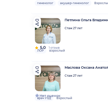
гинеколог
акушер-гинеколог
Взрослы
Петлина Ольга Владим
Стаж 27 лет
5.0
1 отзыв
ЛОР
Взрослый
Маслова Оксана Анато
Стаж 27 лет
Нет оценок
врач УЗД
Взрослый