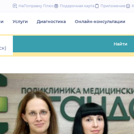
to
НаПоправку Плюс
Подарочная карта
Приложение
content
чи
Услуги
Диагностика
Онлайн-консультации
Найти