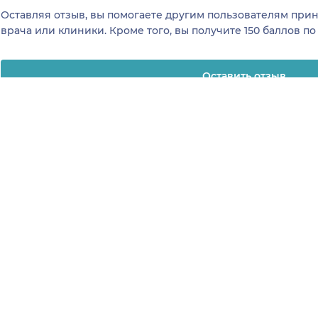
Оставляя отзыв, вы помогаете другим пользователям пр
врача или клиники. Кроме того, вы получите 150 баллов п
Оставить отзыв
отзывы
Клиникам и врачам
Телемеди
ая
Привлечение
О клинике
К
я
пациентов
Регистрация
Вакансии в 
клиниках
клиник
Регистрация
клинике
На
зывы
врачей
Все сервисы для
технологии
К
рограмма
клиник
Блог для клиник
за качество