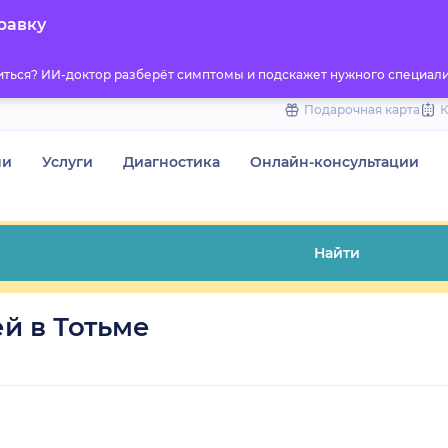
to
равку
content
титься? ИИ-доктор разберёт симптомы и подскажет нужного специали
Подарочная карта
чи
Услуги
Диагностика
Онлайн-консультации
Найти
й в Тотьме