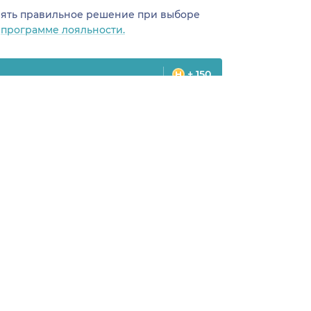
инять правильное решение при выборе
о
программе лояльности.
+ 150
цина
Карта сайта
оманда
Специальности врачей
телемед-
Медицинская
ши
диагностика
ак следим
Медицинские услуги
м
Подписка
Профили врачей