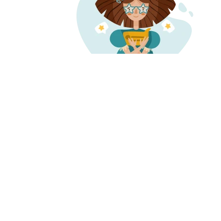
О нас
Запись и 
О компании
Наша
Проверенн
история
Карьера
информаци
Миссия и ценности
о врачах и 
Отзывы о нас
Пресса
Честные от
Редакция
Контакты
Бонусная п