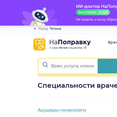
ИИ-доктор НаПоп
Закрыть
Бесплатно · 0 руб
Не знаете, к кому обра
Город:
Тотьма
Вра
Специальности враче
Акушеры-гинекологи