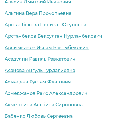
Алёхин Дмитрий Иванович
Альгина Вера Прокопьевна
Арстанбекова Перизат Юсуповна
Арстанбеков Бексултан Нурланбекович
Арсымканов Ислам Бактыбекович
Асадулин Равиль Равкатович
Асанова Айгуль Турдалиевна
Ахмадеев Рустам Фуатович
Ахмеджанов Раис Александрович
Ахметшина Альбина Сириновна
Бабенко Любовь Сергеевна