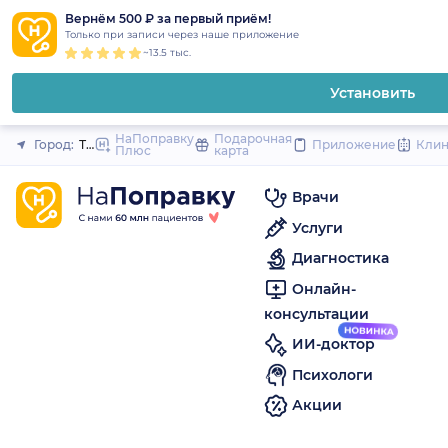
1
2
3
4
5
to
Вернём 500 ₽ за первый приём!
Закрыть
Только при записи через наше приложение
content
~13.5 тыс.
Установить
НаПоправку
Подарочная
Город:
Троицк (Челябинская область)
Приложение
Кли
Плюс
карта
Врачи
Услуги
Диагностика
Онлайн-
консультации
ИИ-доктор
Психологи
Акции