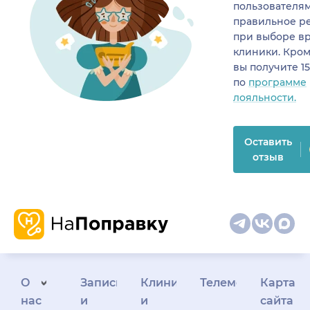
пользователя
правильное р
при выборе в
клиники. Кром
вы получите 1
по
программе
лояльности.
Оставить
отзыв
О
Запись
Клиникам
Телемедицина
Карта
нас
и
и
сайта