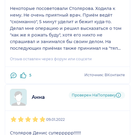
Некоторые посоветовали Столярова. Ходила к
нему. Не очень приятный врач. Приём ведёт
"скомканно", 5 минут уделит и бежит куда-то.
Делал мне операцию и решил высказаться о том
"как же я рожать буду", хотя его никто не
спрашивал и занимался бы своим делом. На
последующих приёмах также принимал на "тяп
ляп", ещё и смотрел сверху вниз. Медсестра
Отзыв оставлен через форум или соцсети
которая была на операции кстати та ещё стерва)
салфетку подать просила несколько раз, потом со
вздохом раздражения швырнула мне её, и в
Источник: ВКонтакте
5
принципе вела себя как королева. Не
рекомендую.
Проверен НаПоправку
Анна
1
2
3
4
5
09.01.2022
Столяров Денис суперрррр!!!!!!