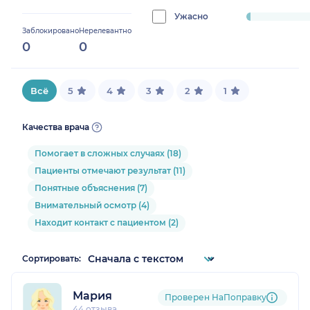
7.5%
Ужасно
progress:
Заблокировано
Нерелевантно
2%
0
0
Всё
5
4
3
2
1
Качества врача
Помогает в сложных случаях (18)
Пациенты отмечают результат (11)
Понятные объяснения (7)
Внимательный осмотр (4)
Находит контакт с пациентом (2)
Сортировать:
Мария
Проверен НаПоправку
44 отзыва