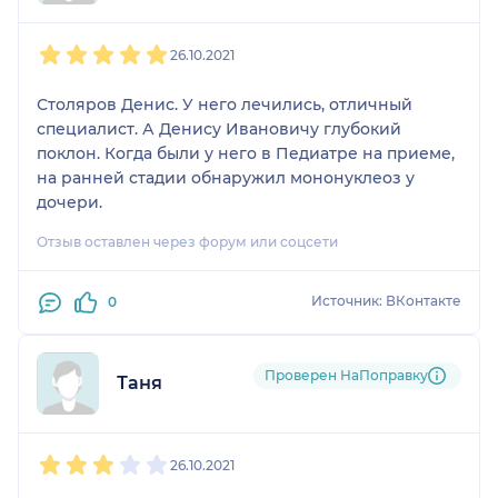
1
2
3
4
5
26.10.2021
Столяров Денис. У него лечились, отличный
специалист. А Денису Ивановичу глубокий
поклон. Когда были у него в Педиатре на приеме,
на ранней стадии обнаружил мононуклеоз у
дочери.
Отзыв оставлен через форум или соцсети
Источник: ВКонтакте
0
Проверен НаПоправку
Таня
1
2
3
4
5
26.10.2021