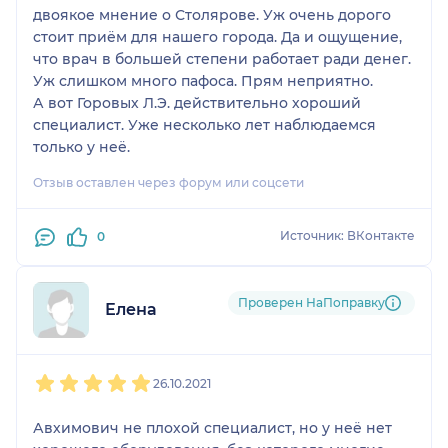
двоякое мнение о Столярове. Уж очень дорого
стоит приём для нашего города. Да и ощущение,
что врач в большей степени работает ради денег.
Уж слишком много пафоса. Прям неприятно.
А вот Горовых Л.Э. действительно хороший
специалист. Уже несколько лет наблюдаемся
только у неё.
Отзыв оставлен через форум или соцсети
Источник: ВКонтакте
0
Проверен НаПоправку
Елена
1
2
3
4
5
26.10.2021
Авхимович не плохой специалист, но у неё нет