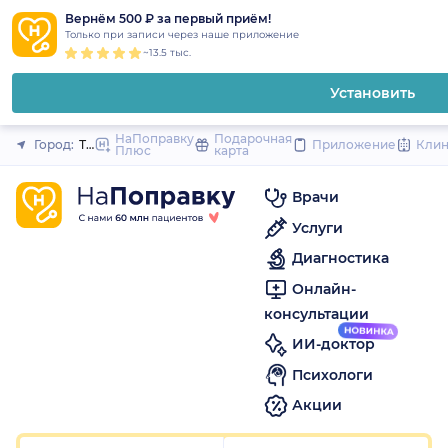
1
2
3
4
5
1
2
3
4
5
1
2
3
4
5
to
Вернём 500 ₽ за первый приём!
Закрыть
Только при записи через наше приложение
content
~13.5 тыс.
Установить
НаПоправку
Подарочная
Город:
Тверь
Приложение
Кли
Плюс
карта
Врачи
Услуги
Диагностика
Онлайн-
консультации
ИИ-доктор
Психологи
Акции