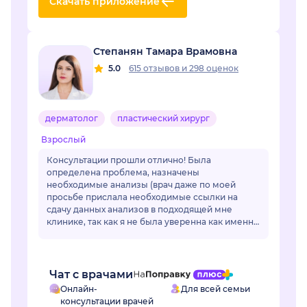
Скачать приложение
Степанян Тамара Врамовна
5.0
615 отзывов
и
298 оценок
дерматолог
пластический хирург
Взрослый
Консультации прошли отлично! Была
определена проблема, назначены
необходимые анализы (врач даже по моей
просьбе прислала необходимые ссылки на
сдачу данных анализов в подходящей мне
клинике, так как я не была уверенна как именно
называется необходимый мне анализ, да и во
многих клиниках название ан...
Чат с врачами
Онлайн-
Для всей семьи
консультации врачей