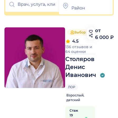
от
Выбор пациентов 2025
6 000 ₽
4.5
136 отзывов
и
64 оценки
Столяров
Денис
Иванович
ЛОР
Взрослый,
детский
Стаж
19