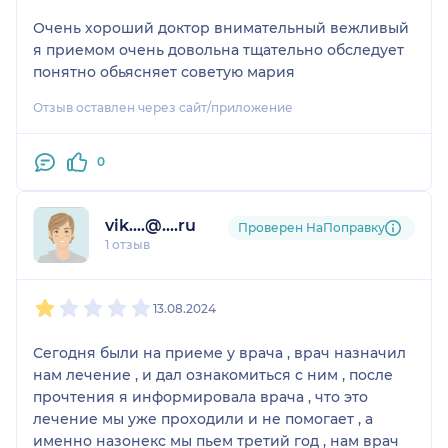
Очень хороший доктор внимательный вежливый
я приемом очень довольна тщательно обследует
понятно обьясняет советую мария
Отзыв оставлен через сайт/приложение
0
vik....@....ru
Проверен НаПоправку
1 отзыв
1
2
3
4
5
13.08.2024
Сегодня были на приеме у врача , врач назначил
нам лечение , и дал ознакомиться с ним , после
прочтения я информировала врача , что это
лечение мы уже проходили и не помогает , а
именно назонекс мы пьем третий год , нам врач