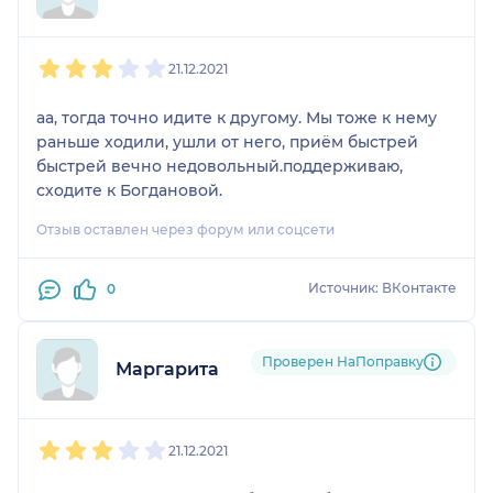
1
2
3
4
5
21.12.2021
аа, тогда точно идите к другому. Мы тоже к нему
раньше ходили, ушли от него, приём быстрей
быстрей вечно недовольный.поддерживаю,
сходите к Богдановой.
Отзыв оставлен через форум или соцсети
Источник: ВКонтакте
0
Проверен НаПоправку
Маргарита
1
2
3
4
5
21.12.2021