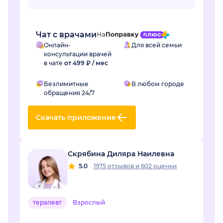
Отек длился уже неделю и сильно мешал жить.
Регина Наилевна назн...
Чат с врачами
Онлайн-
Для всей семьи
консультации врачей
в чате
от 499 ₽ / мес
Безлимитные
В любом городе
обращения 24/7
Скачать приложение
Скрябина Диляра Наилевна
5.0
1975 отзывов
и
602 оценки
терапевт
Взрослый