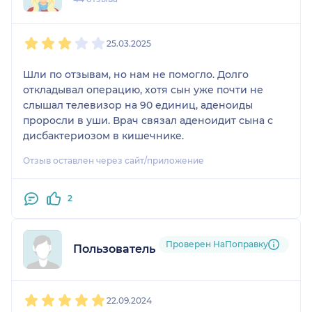
1
2
3
4
5
25.03.2025
Шли по отзывам, но нам не помогло. Долго
откладывал операцию, хотя сын уже почти не
слышал телевизор на 90 единиц, аденоиды
проросли в уши. Врач связал аденоидит сына с
дисбактериозом в кишечнике.
Отзыв оставлен через сайт/приложение
2
Проверен НаПоправку
Пользователь НаПоправку
1
2
3
4
5
22.09.2024