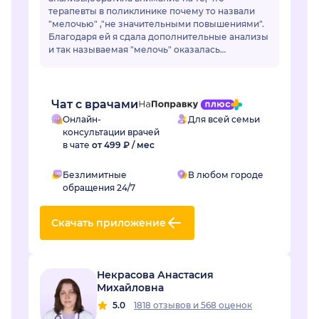
терапевты в поликлинике почему то назвали
"мелочью" ,"не значительными повышениями".
Благодаря ей я сдала дополнительные анализы
и так называемая "мелочь" оказалась
..сахарным диабетом.Лейсан,спасибо Вам
огромное! Если бы не Вы не...
Чат с врачами
Онлайн-
Для всей семьи
консультации врачей
в чате
от 499 ₽ / мес
Безлимитные
В любом городе
обращения 24/7
Скачать приложение
Некрасова Анастасия
Михайловна
5.0
1818 отзывов
и
568 оценок