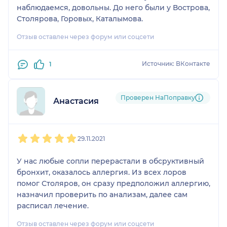
наблюдаемся, довольны. До него были у Вострова,
Столярова, Горовых, Каталымова.
Отзыв оставлен через форум или соцсети
Источник: ВКонтакте
1
Проверен НаПоправку
Анастасия
1
2
3
4
5
29.11.2021
У нас любые сопли перерастали в обсруктивный
бронхит, оказалось аллергия. Из всех лоров
помог Столяров, он сразу предположил аллергию,
назначил проверить по анализам, далее сам
расписал лечение.
Отзыв оставлен через форум или соцсети