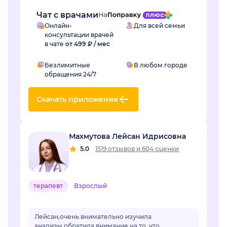
Чат с врачами
Онлайн-
Для всей семьи
консультации врачей
в чате
от 499 ₽ / мес
Безлимитные
В любом городе
обращения 24/7
Скачать приложение
Махмутова Лейсан Идрисовна
5.0
1519 отзывов
и
604 оценки
терапевт
Взрослый
Лейсан,очень внимательно изучила
анализы,обратила внимание на то, что