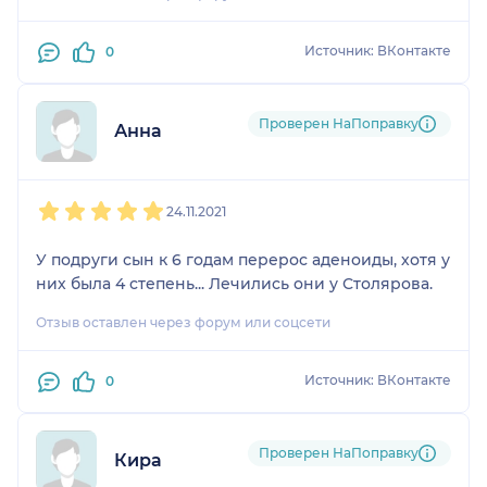
Источник: ВКонтакте
0
Проверен НаПоправку
Анна
1
2
3
4
5
24.11.2021
У подруги сын к 6 годам перерос аденоиды, хотя у
них была 4 степень... Лечились они у Столярова.
Отзыв оставлен через форум или соцсети
Источник: ВКонтакте
0
Проверен НаПоправку
Кира