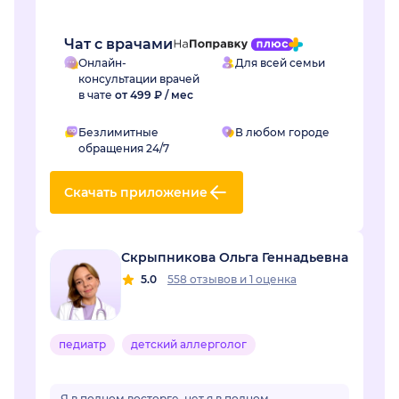
Чат с врачами
Онлайн-
Для всей семьи
консультации врачей
в чате
от 499 ₽ / мес
Безлимитные
В любом городе
обращения 24/7
Скачать приложение
Скрыпникова Ольга Геннадьевна
5.0
558 отзывов
и
1 оценка
педиатр
детский аллерголог
Я в полном восторге, нет я в полном