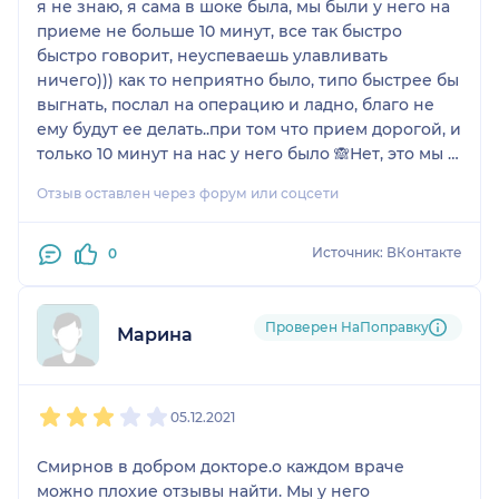
я не знаю, я сама в шоке была, мы были у него на
приеме не больше 10 минут, все так быстро
быстро говорит, неуспеваешь улавливать
ничего))) как то неприятно было, типо быстрее бы
выгнать, послал на операцию и ладно, благо не
ему будут ее делать..при том что прием дорогой, и
только 10 минут на нас у него было 🙈Нет, это мы к
столярову ходили..
Отзыв оставлен через форум или соцсети
Источник: ВКонтакте
0
Проверен НаПоправку
Марина
1
2
3
4
5
05.12.2021
Смирнов в добром докторе.о каждом враче
можно плохие отзывы найти. Мы у него