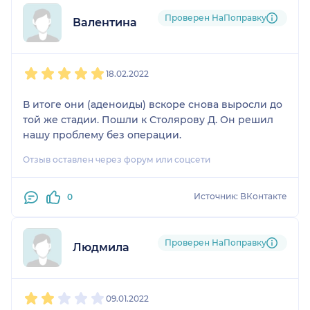
Проверен НаПоправку
Валентина
1
2
3
4
5
18.02.2022
В итоге они (аденоиды) вскоре снова выросли до
той же стадии. Пошли к Столярову Д. Он решил
нашу проблему без операции.
Отзыв оставлен через форум или соцсети
Источник: ВКонтакте
0
Проверен НаПоправку
Людмила
1
2
3
4
5
09.01.2022