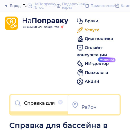
to
НаПоправку
Подарочная
Город:
Тверь
Приложение
Кли
Плюс
карта
Закрыть
content
Врачи
Услуги
Диагностика
Онлайн-
консультации
ИИ-доктор
Психологи
Акции
Очистить
Справка для бассейна в