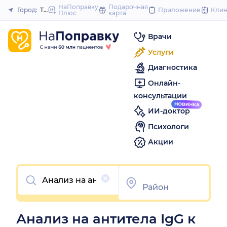
to
НаПоправку
Подарочная
Город:
Тюмень
Приложение
Кли
Плюс
карта
Закрыть
content
Врачи
Услуги
Диагностика
Онлайн-
консультации
ИИ-доктор
Психологи
Акции
Очистить
Анализ на антитела IgG к