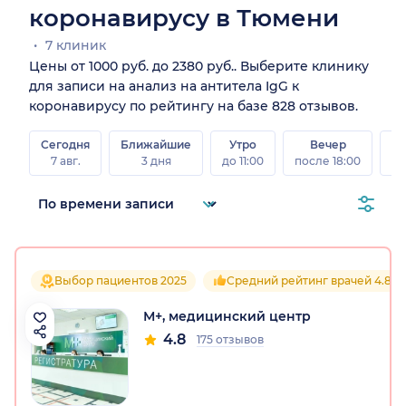
коронавирусу в Тюмени
7 клиник
Цены от 1000 руб. до 2380 руб.. Выберите клинику
для записи на анализ на антитела IgG к
коронавирусу по рейтингу на базе 828 отзывов.
Сегодня
Ближайшие
Утро
Вечер
В
7 авг.
3 дня
до 11:00
после 18:00
8 а
Выбор пациентов 2025
Средний рейтинг врачей 4.8
М+, медицинский центр
4.8
175 отзывов