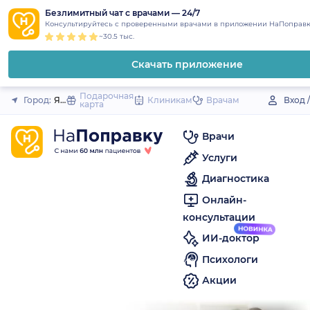
1
2
3
4
5
to
Безлимитный чат с врачами — 24/7
Закрыть
Консультируйтесь с проверенными врачами в приложении НаПоправк
content
~30.5 тыс.
Скачать приложение
Подарочная
Город:
Ялуторовск
Клиникам
Врачам
Вход 
карта
Врачи
Услуги
Диагностика
Онлайн-
консультации
ИИ-доктор
Психологи
Акции