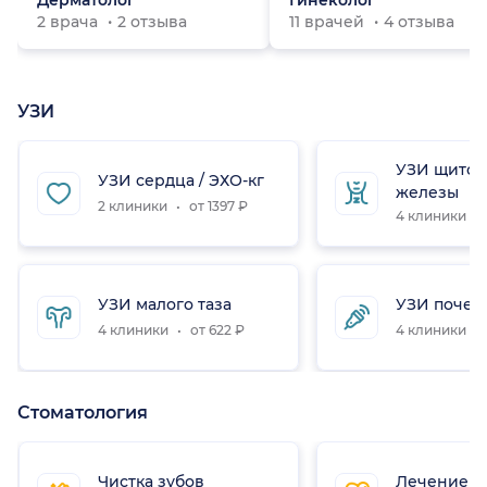
Дерматолог
Гинеколог
2 врача
2 отзыва
11 врачей
4 отзыва
УЗИ
УЗИ щито
УЗИ сердца / ЭХО-кг
железы
2 клиники
от 1397 ₽
4 клиники
УЗИ малого таза
УЗИ почек
4 клиники
от 622 ₽
4 клиники
Стоматология
Чистка зубов
Лечение з