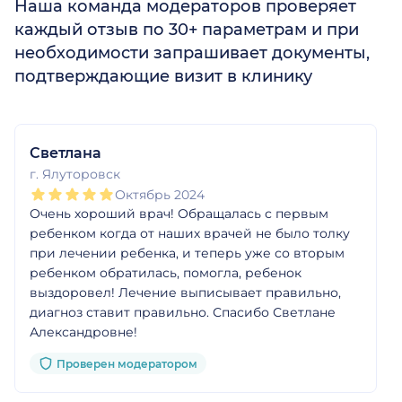
Наша команда модераторов проверяет
каждый отзыв по 30+ параметрам и при
необходимости запрашивает документы,
подтверждающие визит в клинику
1
2
3
4
5
1
2
3
4
5
1
2
3
4
5
Светлана
г. Ялуторовск
Октябрь 2024
Очень хороший врач! Обращалась с первым
ребенком когда от наших врачей не было толку
при лечении ребенка, и теперь уже со вторым
ребенком обратилась, помогла, ребенок
выздоровел! Лечение выписывает правильно,
диагноз ставит правильно. Спасибо Светлане
Александровне!
Проверен модератором