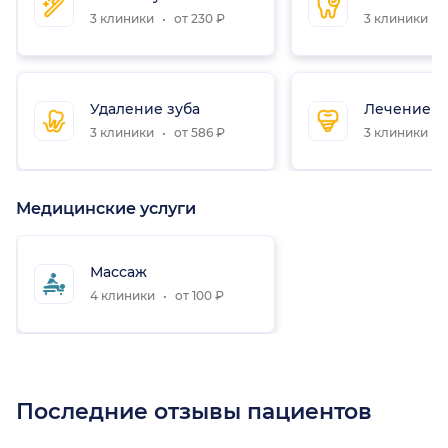
3 клиники
от 230 ₽
3 клиники
Удаление зуба
Лечение к
3 клиники
от 586 ₽
3 клиники
Медицинские услуги
Массаж
4 клиники
от 100 ₽
Последние отзывы пациентов