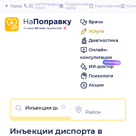
to
НаПоправку
Подарочная
Город:
Тюмень
Приложение
Кли
Плюс
карта
Закрыть
content
Врачи
Услуги
Диагностика
Онлайн-
консультации
ИИ-доктор
Психологи
Акции
Очистить
Инъекции диспорта в