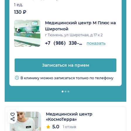
1 ед.
130 ₽
Медицинский центр М Плюс на
Широтной
г Тюмень, ул Широтная, д 17 к 2
+7 (986) 330-24-65
показать
Записаться на прием
В клинику можно записаться только по телефону
Медицинский центр
«КосмоТерра»
5.0
1 отзыв