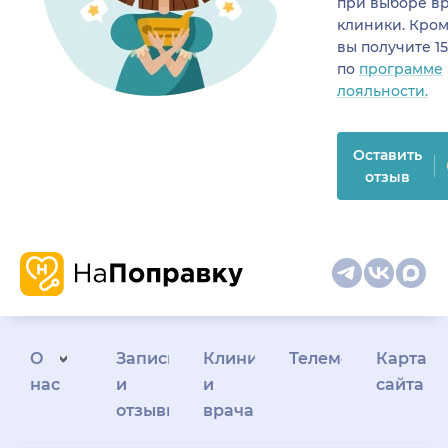
при выборе в
клиники. Кром
вы получите 1
по
программе
лояльности.
Оставить
отзыв
О
Запись
Клиникам
Телемедицина
Карта
нас
и
и
сайта
отзывы
врачам