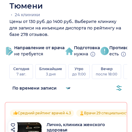
Тюмени
24 клиники
Цены от 130 руб. до 1400 руб.. Выберите клинику
для записи на инъекции диспорта по рейтингу на
базе 278 отзывов.
Направление от врача
Подготовка
Противоп
не требуется
нужна
есть
Сегодня
Ближайшие
Утро
Вечер
В
7 авг.
3 дня
до 11:00
после 18:00
8 а
Средний рейтинг врачей 4.3
Врачи 29 специальносте
Лично, клиника женского
здоровья