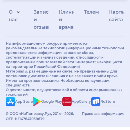
О
Запись
Клиникам
Телемедицина
Карта
нас
и
и
сайта
отзывы
врачам
На информационном ресурсе применяются
рекомендательные технологии (информационные технологии
предоставления информации на основе сбора,
систематизации и анализа сведений, относящихся к
предпочтениям пользователей сети "Интернет", находящихся
на территории Российской Федерации)
Материалы, размещённые на сайте, не предназначены для
постановки диагноза и лечения и не заменяют приём врача.
Имеются противопоказания. Необходима консультация
специалиста.
О деятельности, осуществляемой в области информационных
технологий
App Store
Google Play
AppGallery
RuStore
© ООО «НаПоправку.Ру», 2014—2026.
Правовая информация
ОГРН: 1147847038679