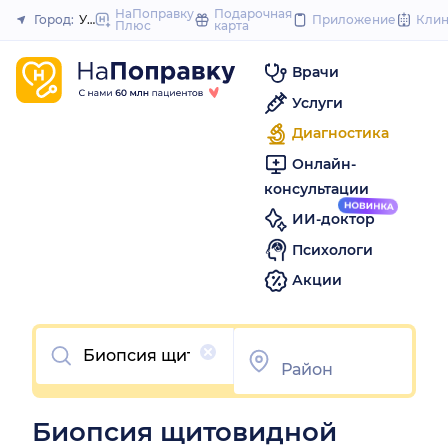
to
НаПоправку
Подарочная
Город:
Уфа
Приложение
Кли
Плюс
карта
Закрыть
content
Врачи
Услуги
Диагностика
Онлайн-
консультации
ИИ-доктор
Психологи
Акции
Очистить
Биопсия щитовидной