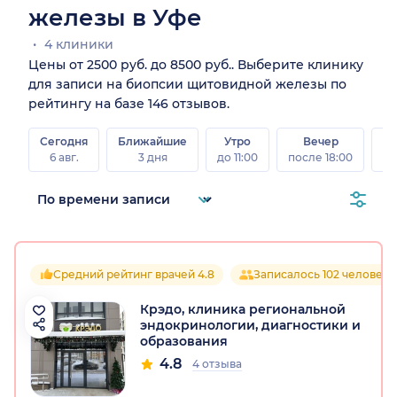
железы в Уфе
4 клиники
Цены от 2500 руб. до 8500 руб.. Выберите клинику
для записи на биопсии щитовидной железы по
рейтингу на базе 146 отзывов.
Сегодня
Ближайшие
Утро
Вечер
В
6 авг.
3 дня
до 11:00
после 18:00
8 а
Средний рейтинг врачей 4.8
Записалось 102 человека
Крэдо, клиника региональной
эндокринологии, диагностики и
образования
4.8
4 отзыва